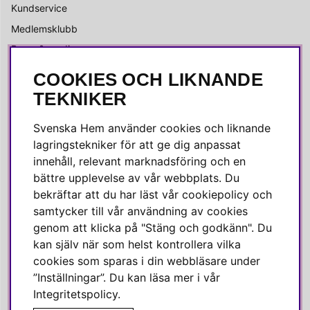
Kundservice
Medlemsklubb
Press & media
COOKIES OCH LIKNANDE
SOCIALA MEDIER
TEKNIKER
Facebook
Svenska Hem använder cookies och liknande
Instagram
lagringstekniker för att ge dig anpassat
innehåll, relevant marknadsföring och en
Linkedin
bättre upplevelse av vår webbplats. Du
Pinterest
bekräftar att du har läst vår cookiepolicy och
samtycker till vår användning av cookies
genom att klicka på "Stäng och godkänn". Du
SVENSKA HEM
kan själv när som helst kontrollera vilka
cookies som sparas i din webbläsare under
Varmt välkommen till Svenska Hem!
”Inställningar”. Du kan läsa mer i vår
Vi värdesätter våra kunder högt och finns här för att hjälpa dig
Integritetspolicy
.
om du har några frågor eller vill ha inspiration.