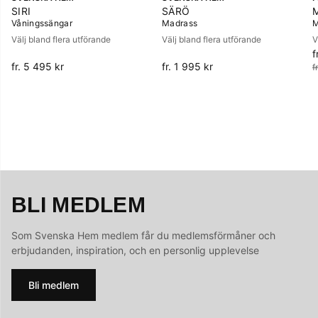
SIRI
SÄRÖ
Våningssängar
Madrass
M
Välj bland flera utförande
Välj bland flera utförande
V
f
O
fr. 5 495 kr
fr. 1 995 kr
f
BLI MEDLEM
Som Svenska Hem medlem får du medlemsförmåner och
erbjudanden, inspiration, och en personlig upplevelse
Bli medlem