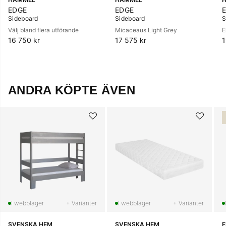
EDGE
EDGE
Sideboard
Sideboard
S
Välj bland flera utförande
Micaceaus Light Grey
E
16 750 kr
17 575 kr
1
ANDRA KÖPTE ÄVEN
+ Varianter
+ Varianter
SVENSKA HEM
SVENSKA HEM