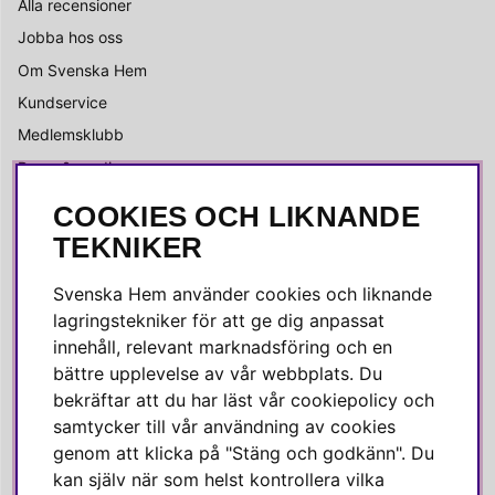
Alla recensioner
Jobba hos oss
Om Svenska Hem
Kundservice
Medlemsklubb
Press & media
COOKIES OCH LIKNANDE
SOCIALA MEDIER
TEKNIKER
Facebook
Svenska Hem använder cookies och liknande
Instagram
lagringstekniker för att ge dig anpassat
innehåll, relevant marknadsföring och en
Linkedin
bättre upplevelse av vår webbplats. Du
Pinterest
bekräftar att du har läst vår cookiepolicy och
samtycker till vår användning av cookies
genom att klicka på "Stäng och godkänn". Du
SVENSKA HEM
kan själv när som helst kontrollera vilka