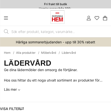
Fri frakt till butik
Hemleverans från 195:-
4.7
Va
An
.
Härliga sommarerbjudanden - upp till 30% rabatt
Hem
Alla produkter
Möbelvård
Lädervård
LÄDERVÅRD
Ge dina lädermöbler den omsorg de förtjänar.
Hos oss hittar du ett noga utvalt sortiment av produkter för
lädervård som rengör, återfuktar och skyddar dina möbler mot
Läs mer
slitage. Oavsett om det gäller soffor, fåtöljer eller stolar i läder
hjälper rätt skötselprodukter dig att bevara möblernas lyster
och mjukhet år efter år. Våra lädervårdsprodukter är enkla att
använda och utvecklade för att förlänga livslängden på dina
FILTRERA