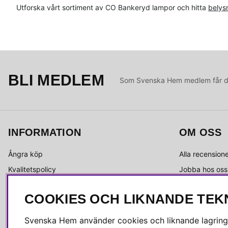
Utforska vårt sortiment av CO Bankeryd lampor och hitta
belys
BLI MEDLEM
Som Svenska Hem medlem får du 
INFORMATION
OM OSS
Ångra köp
Alla recension
Kvalitetspolicy
Jobba hos oss
Integritetspolicy
Om Svenska 
COOKIES OCH LIKNANDE TEK
Köpvillkor
Kundservice
Leverans
Medlemsklubb
Svenska Hem använder cookies och liknande lagrings