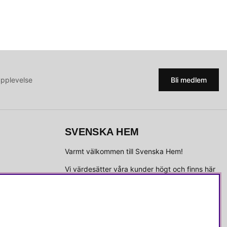
upplevelse
Bli medlem
SVENSKA HEM
Varmt välkommen till Svenska Hem!
Vi värdesätter våra kunder högt och finns här
för att hjälpa dig om du har några frågor eller
vill ha inspiration.
Telefon:
010-35 00 610
E-post:
e-handel@svenskahem.se