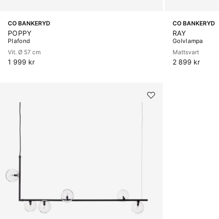
CO BANKERYD
CO BANKERYD
POPPY
RAY
Plafond
Golvlampa
Vit. Ø 57 cm
Mattsvart
1 999 kr
2 899 kr