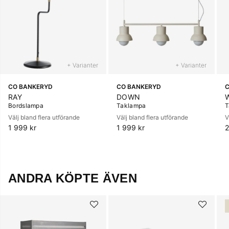
+ Varianter
+ Varianter
CO BANKERYD
CO BANKERYD
C
RAY
DOWN
Bordslampa
Taklampa
T
Välj bland flera utförande
Välj bland flera utförande
V
1 999 kr
1 999 kr
2
ANDRA KÖPTE ÄVEN