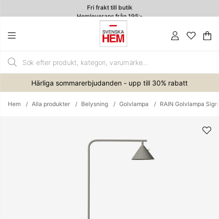
Fri frakt till butik
Hemleverans från 195:-
4.7
Va
An
.
Härliga sommarerbjudanden - upp till 30% rabatt
Hem
Alla produkter
Belysning
Golvlampa
RAIN Golvlampa Sign
Produktbilder