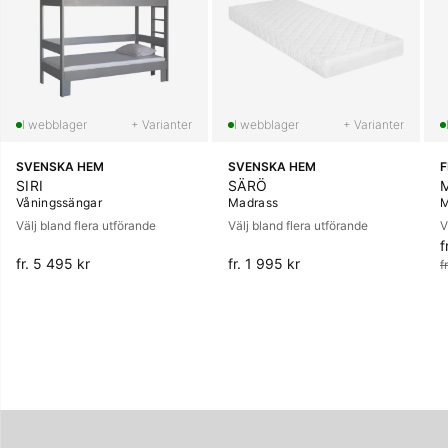
+ Varianter
+ Varianter
SVENSKA HEM
SVENSKA HEM
SIRI
SÄRÖ
Våningssängar
Madrass
M
Välj bland flera utförande
Välj bland flera utförande
V
f
O
fr. 5 495 kr
fr. 1 995 kr
f