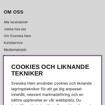
OM OSS
Alla recensioner
Jobba hos oss
Om Svenska Hem
Kundservice
Medlemsklubb
Press & media
COOKIES OCH LIKNANDE
SOCIALA MEDIER
TEKNIKER
Facebook
Svenska Hem använder cookies och liknande
Instagram
lagringstekniker för att ge dig anpassat
innehåll, relevant marknadsföring och en
Linkedin
bättre upplevelse av vår webbplats. Du
Pinterest