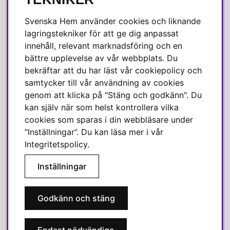
Facebook
Svenska Hem använder cookies och liknande
Instagram
lagringstekniker för att ge dig anpassat
innehåll, relevant marknadsföring och en
Linkedin
bättre upplevelse av vår webbplats. Du
Pinterest
bekräftar att du har läst vår cookiepolicy och
samtycker till vår användning av cookies
genom att klicka på "Stäng och godkänn". Du
SVENSKA HEM
kan själv när som helst kontrollera vilka
cookies som sparas i din webbläsare under
Varmt välkommen till Svenska Hem!
”Inställningar”. Du kan läsa mer i vår
Vi värdesätter våra kunder högt och finns här för att hjälpa dig
Integritetspolicy
.
om du har några frågor eller vill ha inspiration.
Inställningar
Telefon:
010-35 00 610
E-post:
e-handel@svenskahem.se
Godkänn och stäng
Våra butiker