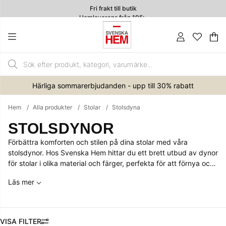
Fri frakt till butik
Hemleverans från 195:-
4.7
Va
An
.
Härliga sommarerbjudanden - upp till 30% rabatt
Hem
Alla produkter
Stolar
Stolsdyna
STOLSDYNOR
Förbättra komforten och stilen på dina stolar med våra
stolsdynor. Hos Svenska Hem hittar du ett brett utbud av dynor
för stolar i olika material och färger, perfekta för att förnya och
ge extra bekvämlighet åt både köksstolar och matstolar.
Läs mer
FILTRERA