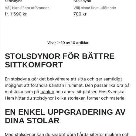
Stolsdyna
Stolsdyna
Välj bland flera utföranden
Välj bland flera utförande
fr. 1 690 kr
700 kr
Visar
1-10
av
10
artiklar
STOLSDYNOR FÖR BÄTTRE
SITTKOMFORT
En stolsdyna gör det bekvämare att sitta och ger samtidigt
möjlighet att förändra känslan i rummet. Den passar lika bra på
matstolar som på
bänkar
och andra sittplatser. Hos Svenska
Hem hittar du stolsdynor i olika storlekar, former och material.
EN ENKEL UPPGRADERING AV
DINA STOLAR
Med stolsdynor kan du snabbt göra hårda sittytor mjukare och