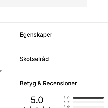
Egenskaper
Skötselråd
r
Betyg & Recensioner
5.0
5
☆
4
☆
3
☆