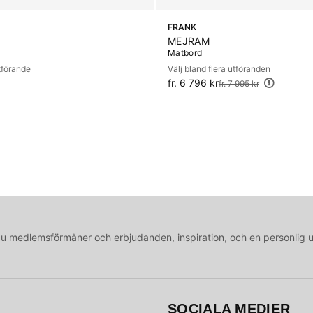
FRANK
MEJRAM
Matbord
utförande
Välj bland flera utföranden
fr. 6 796 kr
Ordinarie pris:
fr. 7 995 kr
medlemsförmåner och erbjudanden, inspiration, och en personlig 
SOCIALA MEDIER