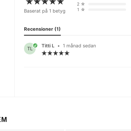
2
☆
1
☆
Baserat på 1 betyg
Recensioner (1)
Titti L
•
1 månad sedan
TL
EM