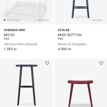
+ Varianter
+ Varianter
SVENSKA HEM
STOLAB
MOOD
MISS BUTTON
Pall
Pall
Välj bland flera utförande
Massiv Ek Skogstjärn
1 295 kr
4 990 kr