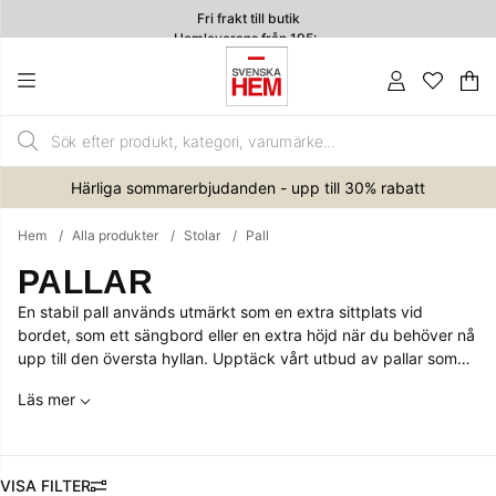
Fri frakt till butik
Hemleverans från 195:-
4.7
Va
An
.
Härliga sommarerbjudanden - upp till 30% rabatt
Hem
Alla produkter
Stolar
Pall
PALLAR
En stabil pall används utmärkt som en extra sittplats vid
bordet, som ett sängbord eller en extra höjd när du behöver nå
upp till den översta hyllan. Upptäck vårt utbud av pallar som
kombinerar funktion och stil. Från praktiska förvaringspallar till
Läs mer
eleganta sittpallar, vi har något för alla hem. Välj en pall som
passar din inredning och skapa både en stilfull och funktionell
plats i ditt hem.
FILTRERA