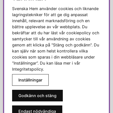
Facebook
Svenska Hem använder cookies och liknande
Instagram
lagringstekniker för att ge dig anpassat
innehåll, relevant marknadsföring och en
Linkedin
bättre upplevelse av vår webbplats. Du
Pinterest
bekräftar att du har läst vår cookiepolicy och
samtycker till vår användning av cookies
genom att klicka på "Stäng och godkänn". Du
SVENSKA HEM
kan själv när som helst kontrollera vilka
cookies som sparas i din webbläsare under
Varmt välkommen till Svenska Hem!
”Inställningar”. Du kan läsa mer i vår
Vi värdesätter våra kunder högt och finns här för att hjälpa dig
Integritetspolicy
.
om du har några frågor eller vill ha inspiration.
Inställningar
Telefon:
010-35 00 610
E-post:
e-handel@svenskahem.se
Godkänn och stäng
Våra butiker
Endast nödvändiga