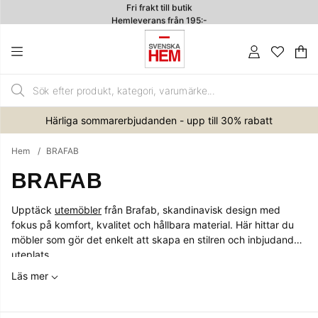
Hemleverans från 195:-
4.7
Va
An
.
Härliga sommarerbjudanden - upp till 30% rabatt
Hem
BRAFAB
BRAFAB
Upptäck
utemöbler
från Brafab, skandinavisk design med
fokus på komfort, kvalitet och hållbara material. Här hittar du
möbler som gör det enkelt att skapa en stilren och inbjudande
uteplats.
Läs mer