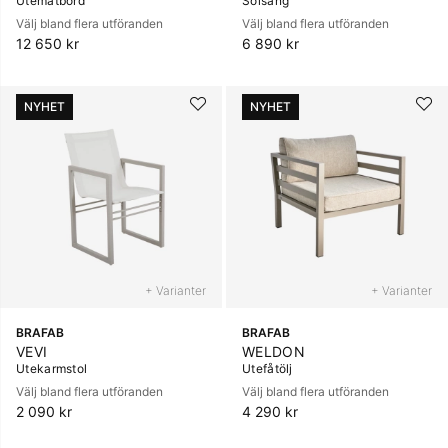
Utematbord
Solsäng
Välj bland flera utföranden
Välj bland flera utföranden
12 650 kr
6 890 kr
NYHET
NYHET
+ Varianter
+ Varianter
BRAFAB
BRAFAB
VEVI
WELDON
Utekarmstol
Utefåtölj
Välj bland flera utföranden
Välj bland flera utföranden
2 090 kr
4 290 kr