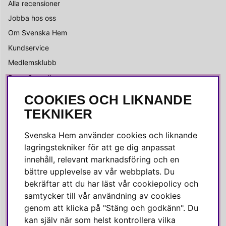
Alla recensioner
Jobba hos oss
Om Svenska Hem
Kundservice
Medlemsklubb
Press & media
COOKIES OCH LIKNANDE
SOCIALA MEDIER
TEKNIKER
Facebook
Svenska Hem använder cookies och liknande
Instagram
lagringstekniker för att ge dig anpassat
innehåll, relevant marknadsföring och en
Linkedin
bättre upplevelse av vår webbplats. Du
Pinterest
bekräftar att du har läst vår cookiepolicy och
samtycker till vår användning av cookies
genom att klicka på "Stäng och godkänn". Du
SVENSKA HEM
kan själv när som helst kontrollera vilka