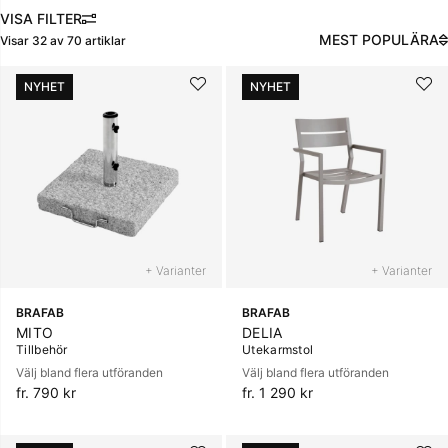
FILTRERA
MEST POPULÄRA
Visar
32
av
70
artiklar
Produkter
NYHET
NYHET
+ Varianter
+ Varianter
BRAFAB
BRAFAB
MITO
DELIA
Tillbehör
Utekarmstol
Välj bland flera utföranden
Välj bland flera utföranden
fr. 790 kr
fr. 1 290 kr