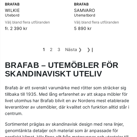
BRAFAB
BRAFAB
WILKIE
SAMVARO
Utebord
Utematbord
Välj bland flera utföranden
Välj bland flera utföranden
fr. 2 390 kr
5 890 kr
1
2
3
Nästa
❯
❯❙
BRAFAB – UTEMÖBLER FÖR
SKANDINAVISKT UTELIV
Brafab är ett svenskt varumärke med rötter som sträcker sig
tillbaka till 1935. Med lång erfarenhet av att skapa möbler för
livet utomhus har Brafab blivit en av Nordens mest etablerade
leverantörer av utemöbler, där kvalitet och funktion alltid står i
centrum.
Sortimentet präglas av skandinavisk design med rena linjer,
genomtänkta detaljer och material som är anpassade för
nordiskt klimat. Här finns allt från matgrupper och
utestolar
till