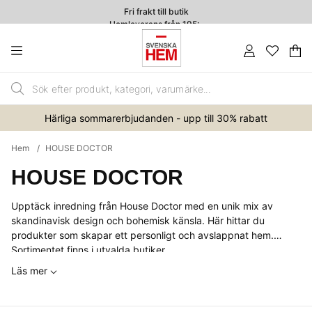
Fri frakt till butik
Hemleverans från 195:-
4.7
Va
An
.
Härliga sommarerbjudanden - upp till 30% rabatt
Hem
HOUSE DOCTOR
HOUSE DOCTOR
Upptäck inredning från House Doctor med en unik mix av
skandinavisk design och bohemisk känsla. Här hittar du
produkter som skapar ett personligt och avslappnat hem.
Sortimentet finns i utvalda
butiker
.
Läs mer