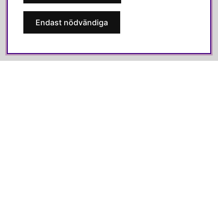
Facebook
Endast nödvändiga
Instagram
Linkedin
Pinterest
SVENSKA HEM
Varmt välkommen till Svenska Hem!
Vi värdesätter våra kunder högt och finns här för att hjälpa dig
om du har några frågor eller vill ha inspiration.
Telefon:
010-35 00 610
E-post:
e-handel@svenskahem.se
Våra butiker