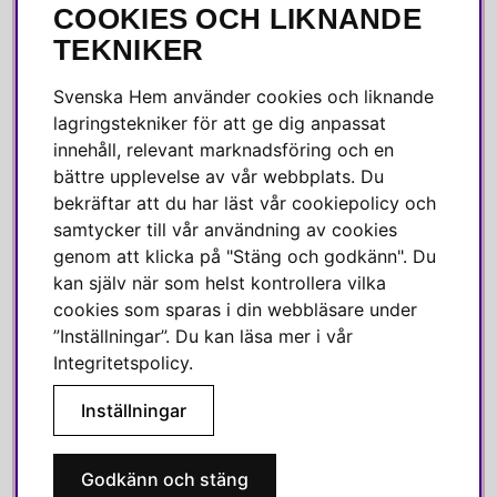
COOKIES OCH LIKNANDE
Integritetspolicy
TEKNIKER
Köpvillkor
Leverans
Svenska Hem använder cookies och liknande
Reklamation & retur
lagringstekniker för att ge dig anpassat
innehåll, relevant marknadsföring och en
Skötselråd
bättre upplevelse av vår webbplats. Du
bekräftar att du har läst vår cookiepolicy och
OM OSS
samtycker till vår användning av cookies
genom att klicka på "Stäng och godkänn". Du
Alla recensioner
kan själv när som helst kontrollera vilka
Jobba hos oss
cookies som sparas i din webbläsare under
Om Svenska Hem
”Inställningar”. Du kan läsa mer i vår
Kundservice
Integritetspolicy
.
Medlemsklubb
Inställningar
Press & media
Godkänn och stäng
SOCIALA MEDIER