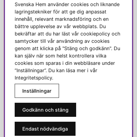
Svenska Hem använder cookies och liknande
Instagram
lagringstekniker för att ge dig anpassat
innehåll, relevant marknadsföring och en
Linkedin
bättre upplevelse av vår webbplats. Du
Pinterest
bekräftar att du har läst vår cookiepolicy och
samtycker till vår användning av cookies
genom att klicka på "Stäng och godkänn". Du
SVENSKA HEM
kan själv när som helst kontrollera vilka
cookies som sparas i din webbläsare under
Varmt välkommen till Svenska Hem!
”Inställningar”. Du kan läsa mer i vår
Vi värdesätter våra kunder högt och finns här för att hjälpa dig
Integritetspolicy
.
om du har några frågor eller vill ha inspiration.
Inställningar
Telefon:
010-35 00 610
E-post:
e-handel@svenskahem.se
Godkänn och stäng
Våra butiker
Endast nödvändiga