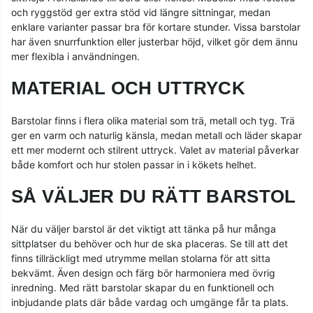
och ryggstöd ger extra stöd vid längre sittningar, medan
enklare varianter passar bra för kortare stunder. Vissa barstolar
har även snurrfunktion eller justerbar höjd, vilket gör dem ännu
mer flexibla i användningen.
MATERIAL OCH UTTRYCK
Barstolar finns i flera olika material som trä, metall och tyg. Trä
ger en varm och naturlig känsla, medan metall och läder skapar
ett mer modernt och stilrent uttryck. Valet av material påverkar
både komfort och hur stolen passar in i kökets helhet.
SÅ VÄLJER DU RÄTT BARSTOL
När du väljer barstol är det viktigt att tänka på hur många
sittplatser du behöver och hur de ska placeras. Se till att det
finns tillräckligt med utrymme mellan stolarna för att sitta
bekvämt. Även design och färg bör harmoniera med övrig
inredning. Med rätt barstolar skapar du en funktionell och
inbjudande plats där både vardag och umgänge får ta plats.