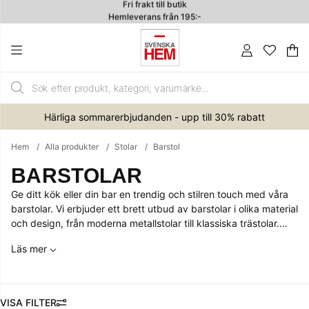
Hemleverans från 195:-
4.7
Va
An
.
Härliga sommarerbjudanden - upp till 30% rabatt
Hem
Alla produkter
Stolar
Barstol
BARSTOLAR
Ge ditt kök eller din bar en trendig och stilren touch med våra
barstolar. Vi erbjuder ett brett utbud av barstolar i olika material
och design, från moderna metallstolar till klassiska trästolar.
Perfekt för både köksöar och hemmabaren välj en barstol som
Läs mer
passar just din stil!
FILTRERA