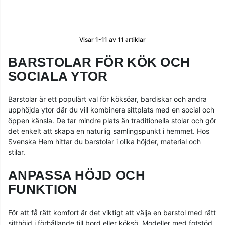
Visar
1-11
av
11
artiklar
BARSTOLAR FÖR KÖK OCH
SOCIALA YTOR
Barstolar är ett populärt val för köksöar, bardiskar och andra
upphöjda ytor där du vill kombinera sittplats med en social och
öppen känsla. De tar mindre plats än traditionella
stolar
och gör
det enkelt att skapa en naturlig samlingspunkt i hemmet. Hos
Svenska Hem hittar du barstolar i olika höjder, material och
stilar.
ANPASSA HÖJD OCH
FUNKTION
För att få rätt komfort är det viktigt att välja en barstol med rätt
sitthöjd i förhållande till bord eller köksö. Modeller med fotstöd