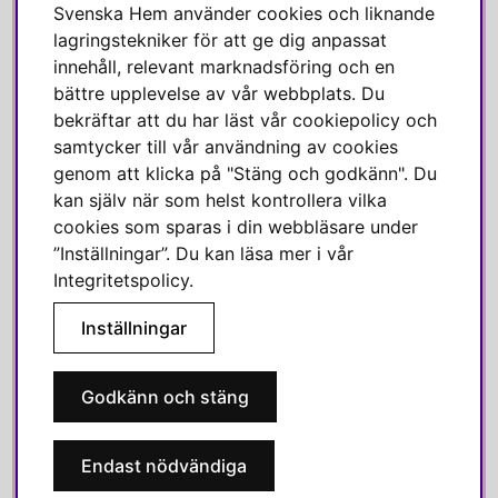
Jobba hos oss
Svenska Hem använder cookies och liknande
Om Svenska Hem
lagringstekniker för att ge dig anpassat
innehåll, relevant marknadsföring och en
Kundservice
bättre upplevelse av vår webbplats. Du
Medlemsklubb
bekräftar att du har läst vår cookiepolicy och
Press & media
samtycker till vår användning av cookies
genom att klicka på "Stäng och godkänn". Du
SOCIALA MEDIER
kan själv när som helst kontrollera vilka
cookies som sparas i din webbläsare under
Facebook
”Inställningar”. Du kan läsa mer i vår
Integritetspolicy
.
Instagram
Linkedin
Inställningar
Pinterest
Godkänn och stäng
SVENSKA HEM
Endast nödvändiga
Varmt välkommen till Svenska Hem!