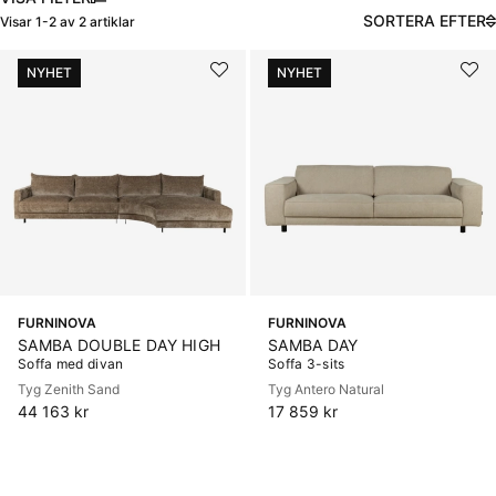
SORTERA EFTER
Visar
1-2
av
2
artiklar
Produkter
NYHET
NYHET
FURNINOVA
FURNINOVA
SAMBA DOUBLE DAY HIGH
SAMBA DAY
Soffa med divan
Soffa 3-sits
Tyg Zenith Sand
Tyg Antero Natural
44 163 kr
17 859 kr