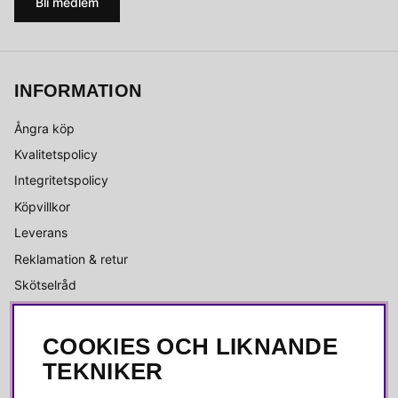
Bli medlem
INFORMATION
Ångra köp
Kvalitetspolicy
Integritetspolicy
Köpvillkor
Leverans
Reklamation & retur
Skötselråd
OM OSS
COOKIES OCH LIKNANDE
TEKNIKER
Alla recensioner