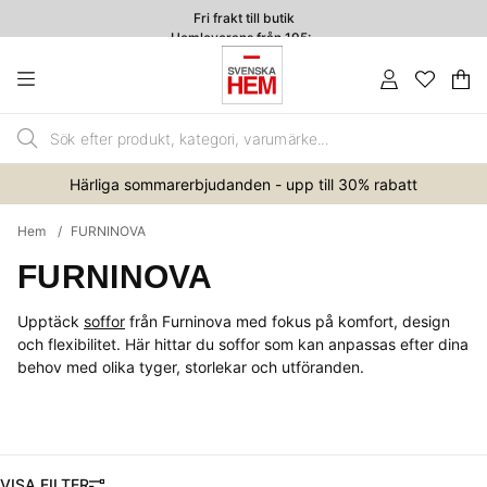
Fri frakt till butik
Hemleverans från 195:-
4.7
Va
An
.
Härliga sommarerbjudanden - upp till 30% rabatt
Hem
FURNINOVA
FURNINOVA
Upptäck
soffor
från Furninova med fokus på komfort, design
och flexibilitet. Här hittar du soffor som kan anpassas efter dina
behov med olika tyger, storlekar och utföranden.
FILTRERA