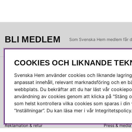
BLI MEDLEM
Som Svenska Hem medlem får du 
COOKIES OCH LIKNANDE TEK
INFORMATION
OM OSS
Svenska Hem använder cookies och liknande lagrings
anpassat innehåll, relevant marknadsföring och en bä
Ångra köp
Alla recension
webbplats. Du bekräftar att du har läst vår cookiepol
Kvalitetspolicy
Jobba hos oss
användning av cookies genom att klicka på "Stäng o
Integritetspolicy
Om Svenska 
som helst kontrollera vilka cookies som sparas i di
Köpvillkor
Kundservice
”Inställningar”. Du kan läsa mer i vår
Integritetspolicy
Leverans
Medlemsklubb
Reklamation & retur
Press & media