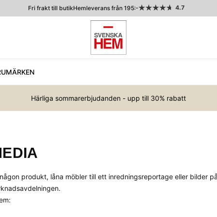
4.7
Fri frakt till butik
Hemleverans från 195:-
RUMÄRKEN
Härliga sommarerbjudanden - upp till 30% rabatt
MEDIA
gon produkt, låna möbler till ett inredningsreportage eller bilder på
rknadsavdelningen.
Hem: