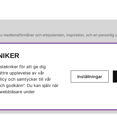
medlemsförmåner och erbjudanden, inspiration, och en personlig 
NIKER
SOCIALA MEDIER
tekniker för att ge dig
Facebook
ttre upplevelse av vår
er
Inställningar
icy och samtycker till vår
Instagram
ch godkänn". Du kan själv när
Hem
Linkedin
n webbläsare under
.
Pinterest