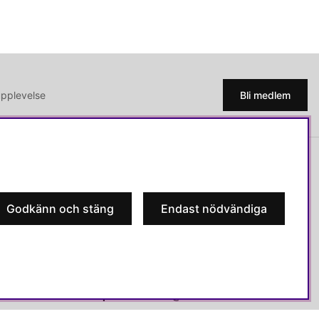
upplevelse
Bli medlem
SVENSKA HEM
Varmt välkommen till Svenska Hem!
Godkänn och stäng
Endast nödvändiga
Vi värdesätter våra kunder högt och finns här
för att hjälpa dig om du har några frågor eller
vill ha inspiration.
Telefon:
010-35 00 610
E-post:
e-handel@svenskahem.se