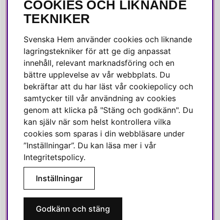
COOKIES OCH LIKNANDE
SOCIALA MEDIER
TEKNIKER
Facebook
Svenska Hem använder cookies och liknande
Instagram
lagringstekniker för att ge dig anpassat
innehåll, relevant marknadsföring och en
Linkedin
bättre upplevelse av vår webbplats. Du
Pinterest
bekräftar att du har läst vår cookiepolicy och
samtycker till vår användning av cookies
genom att klicka på "Stäng och godkänn". Du
SVENSKA HEM
kan själv när som helst kontrollera vilka
cookies som sparas i din webbläsare under
Varmt välkommen till Svenska Hem!
”Inställningar”. Du kan läsa mer i vår
Vi värdesätter våra kunder högt och finns här för att hjälpa dig
Integritetspolicy
.
om du har några frågor eller vill ha inspiration.
Inställningar
Telefon:
010-35 00 610
E-post:
e-handel@svenskahem.se
Godkänn och stäng
Våra butiker