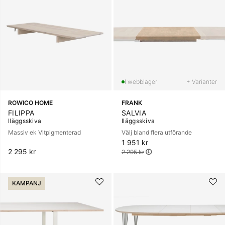
+ Varianter
ROWICO HOME
FRANK
FILIPPA
SALVIA
Iläggsskiva
Iläggsskiva
Massiv ek Vitpigmenterad
Välj bland flera utförande
1 951 kr
Ordinarie pris:
2 295 kr
2 295 kr
KAMPANJ