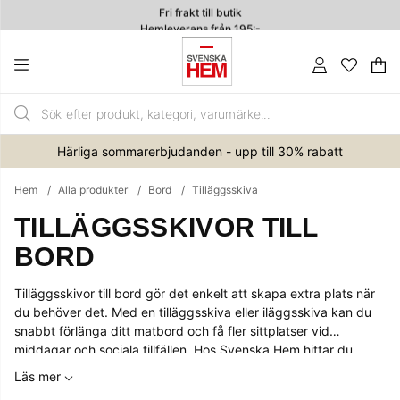
Fri frakt till butik
Hemleverans från 195:-
4.7
Va
An
.
Härliga sommarerbjudanden - upp till 30% rabatt
Hem
Alla produkter
Bord
Tilläggsskiva
TILLÄGGSSKIVOR TILL
BORD
Tilläggsskivor till bord gör det enkelt att skapa extra plats när
du behöver det. Med en tilläggsskiva eller iläggsskiva kan du
snabbt förlänga ditt matbord och få fler sittplatser vid
middagar och sociala tillfällen. Hos Svenska Hem hittar du
tilläggsskivor som passar flera av våra bord och ger en flexibel
Läs mer
lösning för både vardag och fest.