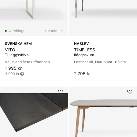
+ Varianter
SVENSKA HEM
HASLEV
VITO
TIMELESS
Tilläggsskiva
Iläggsskiva
Välj bland flera utföranden
Laminat Vit, Naturkant 105 cm
1 995 kr
Ordinarie pris:
2 795 kr
3 990 kr