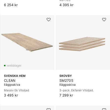
6 254 kr
4 395 kr
SVENSKA HEM
SKOVBY
CLEAN
SM2705
Iläggsskiva
Iläggsskiva
Massiv Ek Vitoljad
3-pack. Ekfanér Vitoljad.
3 495 kr
7 299 kr