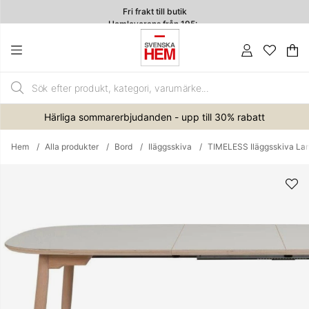
Fri frakt till butik
Hemleverans från 195:-
4.7
Va
An
.
Härliga sommarerbjudanden - upp till 30% rabatt
Hem
Alla produkter
Bord
Iläggsskiva
TIMELESS Iläggsskiva Lam
Produktbilder