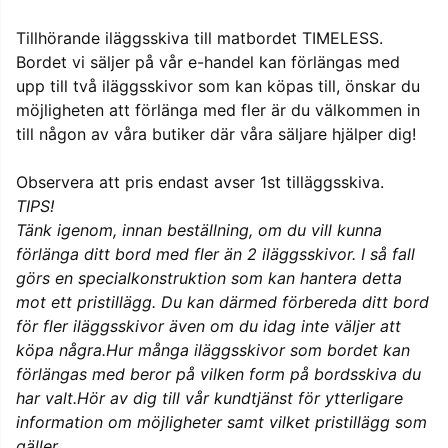
Tillhörande iläggsskiva till matbordet TIMELESS.
Bordet vi säljer på vår e-handel kan förlängas med
upp till två iläggsskivor som kan köpas till, önskar du
möjligheten att förlänga med fler är du välkommen in
till någon av våra butiker där våra säljare hjälper dig!
Observera att pris endast avser 1st tilläggsskiva.
TIPS!
Tänk igenom, innan beställning, om du vill kunna
förlänga ditt bord med fler än 2 iläggsskivor. I så fall
görs en specialkonstruktion som kan hantera detta
mot ett pristillägg. Du kan därmed förbereda ditt bord
för fler iläggsskivor även om du idag inte väljer att
köpa några.Hur många iläggsskivor som bordet kan
förlängas med beror på vilken form på bordsskiva du
har valt.Hör av dig till vår kundtjänst för ytterligare
information om möjligheter samt vilket pristillägg som
gäller.