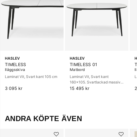
HASLEV
HASLEV
TIMELESS
TIMELESS 01
Iläggsskiva
Matbord
I
Laminat Vit, Svart kant 105 cm
Laminat Vit, Svart kant
L
160x105. Svartlackad massiv
bok.
3 095 kr
15 495 kr
2
ANDRA KÖPTE ÄVEN