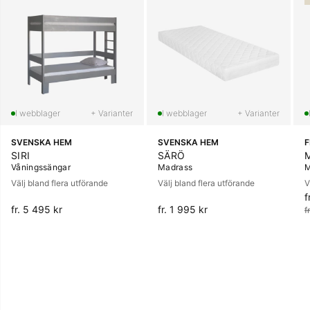
+ Varianter
+ Varianter
SVENSKA HEM
SVENSKA HEM
SIRI
SÄRÖ
Våningssängar
Madrass
M
Välj bland flera utförande
Välj bland flera utförande
V
f
O
fr. 5 495 kr
fr. 1 995 kr
f