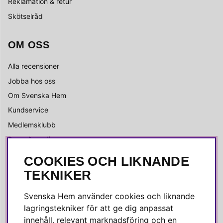
Reklamation & retur
Skötselråd
OM OSS
Alla recensioner
Jobba hos oss
Om Svenska Hem
Kundservice
Medlemsklubb
Press & media
COOKIES OCH LIKNANDE
SOCIALA MEDIER
TEKNIKER
Facebook
Svenska Hem använder cookies och liknande
Instagram
lagringstekniker för att ge dig anpassat
innehåll, relevant marknadsföring och en
Linkedin