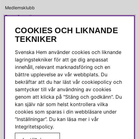
Medlemsklubb
Press & media
COOKIES OCH LIKNANDE
SOCIALA MEDIER
TEKNIKER
Facebook
Svenska Hem använder cookies och liknande
Instagram
lagringstekniker för att ge dig anpassat
innehåll, relevant marknadsföring och en
Linkedin
bättre upplevelse av vår webbplats. Du
Pinterest
bekräftar att du har läst vår cookiepolicy och
samtycker till vår användning av cookies
genom att klicka på "Stäng och godkänn". Du
SVENSKA HEM
kan själv när som helst kontrollera vilka
cookies som sparas i din webbläsare under
Varmt välkommen till Svenska Hem!
”Inställningar”. Du kan läsa mer i vår
Vi värdesätter våra kunder högt och finns här för att hjälpa dig
Integritetspolicy
.
om du har några frågor eller vill ha inspiration.