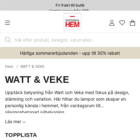
Fri frakt till butik
Hemleverans från 195:-
4.7
Va
An
.
Härliga sommarerbjudanden - upp till 30% rabatt
Hem
WATT & VEKE
WATT & VEKE
Upptäck belysning från Watt och Veke med fokus på design,
stämning och variation. Här hittar du lampor som skapar en
personlig känsla i hemmet, från vardagsrum till
säsongsbetonad julbelysning.
Läs mer
TOPPLISTA