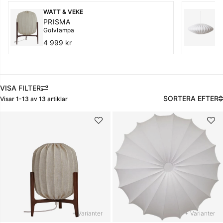
WATT & VEKE
W
PRISMA
E
Golvlampa
T
4 999 kr
2
FILTRERA
SORTERA EFTER
Visar
1-13
av
13
artiklar
Produkter
+ Varianter
+ Varianter