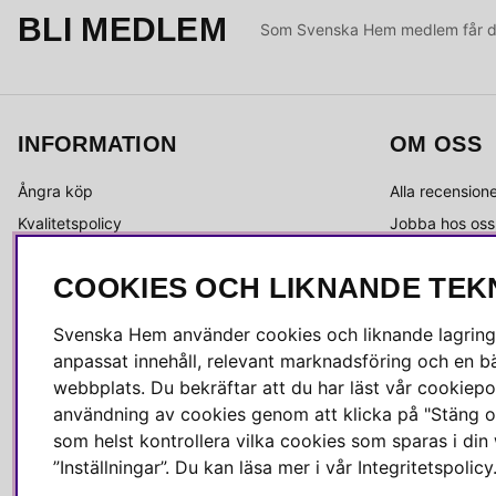
BLI MEDLEM
Som Svenska Hem medlem får du 
INFORMATION
OM OSS
Ångra köp
Alla recension
Kvalitetspolicy
Jobba hos oss
Integritetspolicy
Om Svenska 
COOKIES OCH LIKNANDE TEK
Köpvillkor
Kundservice
Leverans
Medlemsklubb
Svenska Hem använder cookies och liknande lagrings
Reklamation & retur
Press & media
anpassat innehåll, relevant marknadsföring och en bä
Skötselråd
webbplats. Du bekräftar att du har läst vår cookiepol
användning av cookies genom att klicka på "Stäng o
som helst kontrollera vilka cookies som sparas i di
”Inställningar”. Du kan läsa mer i vår
Integritetspolicy