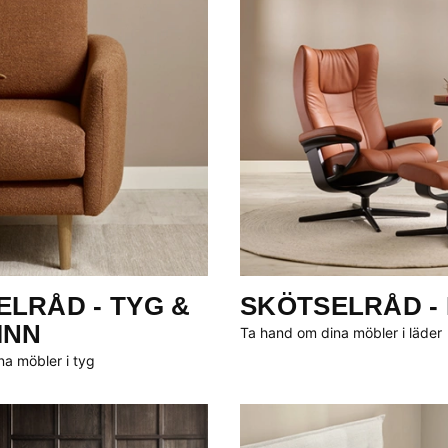
LRÅD - TYG &
SKÖTSELRÅD -
INN
Ta hand om dina möbler i läder
a möbler i tyg