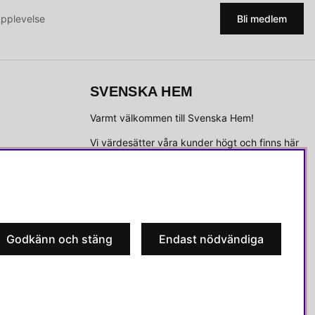
upplevelse
Bli medlem
SVENSKA HEM
Varmt välkommen till Svenska Hem!
Vi värdesätter våra kunder högt och finns här
för att hjälpa dig om du har några frågor eller
vill ha inspiration.
Telefon:
010-35 00 610
E-post:
e-handel@svenskahem.se
Godkänn och stäng
Endast nödvändiga
Våra butiker