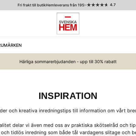
4.7
Fri frakt till butik
Hemleverans från 195:-
RUMÄRKEN
Härliga sommarerbjudanden - upp till 30% rabatt
INSPIRATION
uider och kreativa inredningstips till information om vårt b
alitet delar vi även med oss av praktiska skötselråd och ti
och tidlös inredning som både tål vardagens slitage och be