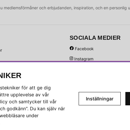
medlemsförmåner och erbjudanden, inspiration, och en personlig 
SOCIALA MEDIER
Facebook
er
Instagram
Hem
Linkedin
NIKER
Pinterest
tekniker för att ge dig
ttre upplevelse av vår
Inställningar
icy och samtycker till vår
ch godkänn". Du kan själv när
n webbläsare under
.