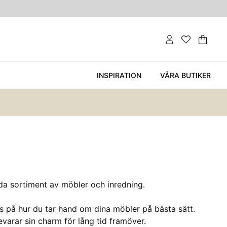
Var
Ant
.
INSPIRATION
VÅRA BUTIKER
reda sortiment av möbler och inredning.
ps på hur du tar hand om dina möbler på bästa sätt.
varar sin charm för lång tid framöver.