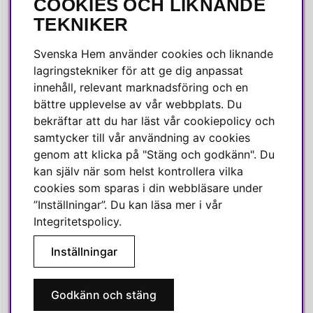
COOKIES OCH LIKNANDE
SOCIALA MEDIER
TEKNIKER
Facebook
Svenska Hem använder cookies och liknande
Instagram
lagringstekniker för att ge dig anpassat
innehåll, relevant marknadsföring och en
Linkedin
bättre upplevelse av vår webbplats. Du
Pinterest
bekräftar att du har läst vår cookiepolicy och
samtycker till vår användning av cookies
genom att klicka på "Stäng och godkänn". Du
SVENSKA HEM
kan själv när som helst kontrollera vilka
cookies som sparas i din webbläsare under
Varmt välkommen till Svenska Hem!
”Inställningar”. Du kan läsa mer i vår
Vi värdesätter våra kunder högt och finns här för att hjälpa dig
Integritetspolicy
.
om du har några frågor eller vill ha inspiration.
Inställningar
Telefon:
010-35 00 610
E-post:
e-handel@svenskahem.se
Godkänn och stäng
Våra butiker