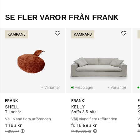
SE FLER VAROR FRÅN FRANK
KAMPANJ
KAMPANJ
+ Varianter
+ Varianter
FRANK
FRANK
SHELL
KELLY
Tillbehör
Soffa 3,5-sits
K
Välj bland flera utföranden
Välj bland flera utföranden
V
1 166 kr
Ordinarie pris:
fr. 16 996 kr
Ordinarie pris:
f
O
1 295 kr
fr. 19 995 kr
f