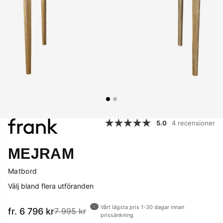
5.0
4 recensioner
MEJRAM
Matbord
Välj bland flera utföranden
Vårt lägsta pris 1-30 dagar innan
fr. 6 796
kr
7 995 kr
prissänkning