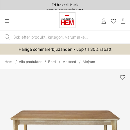
Fri frakt till butik
Hemleverans från 195:-
4.7
Va
An
.
Härliga sommarerbjudanden - upp till 30% rabatt
Hem
Alla produkter
Bord
Matbord
Mejram
Produktbilder