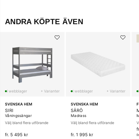
ANDRA KÖPTE ÄVEN
+ Varianter
+ Varianter
SVENSKA HEM
SVENSKA HEM
SIRI
SÄRÖ
Våningssängar
Madrass
M
Välj bland flera utförande
Välj bland flera utförande
V
f
O
fr. 5 495 kr
fr. 1 995 kr
f