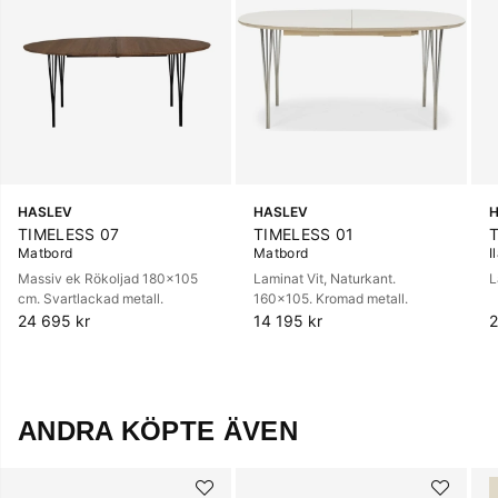
HASLEV
HASLEV
TIMELESS 07
TIMELESS 01
Matbord
Matbord
I
Massiv ek Rökoljad 180x105
Laminat Vit, Naturkant.
L
cm. Svartlackad metall.
160x105. Kromad metall.
24 695 kr
14 195 kr
2
ANDRA KÖPTE ÄVEN