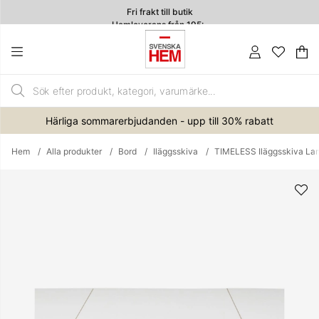
Fri frakt till butik
Hemleverans från 195:-
4.7
Va
An
.
Härliga sommarerbjudanden - upp till 30% rabatt
Hem
Alla produkter
Bord
Iläggsskiva
TIMELESS Iläggsskiva Lam
Produktbilder