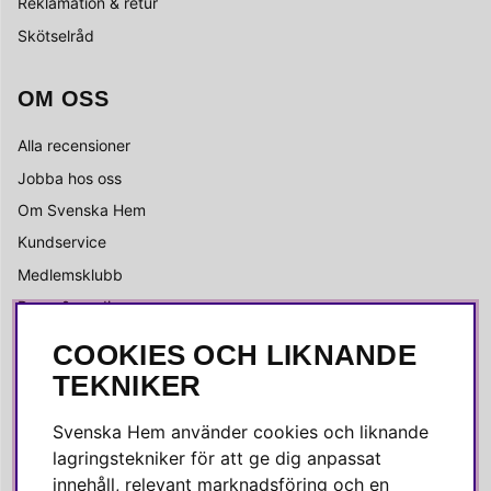
Reklamation & retur
Skötselråd
OM OSS
Alla recensioner
Jobba hos oss
Om Svenska Hem
Kundservice
Medlemsklubb
Press & media
COOKIES OCH LIKNANDE
SOCIALA MEDIER
TEKNIKER
Facebook
Svenska Hem använder cookies och liknande
Instagram
lagringstekniker för att ge dig anpassat
innehåll, relevant marknadsföring och en
Linkedin