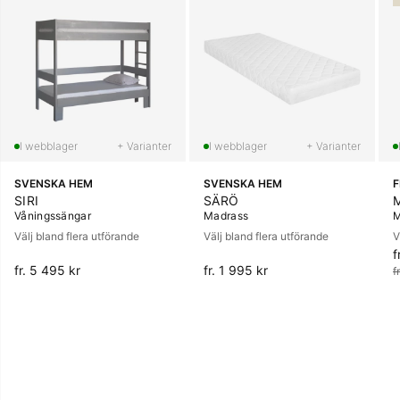
+ Varianter
+ Varianter
SVENSKA HEM
SVENSKA HEM
SIRI
SÄRÖ
Våningssängar
Madrass
M
Välj bland flera utförande
Välj bland flera utförande
V
f
O
fr. 5 495 kr
fr. 1 995 kr
f