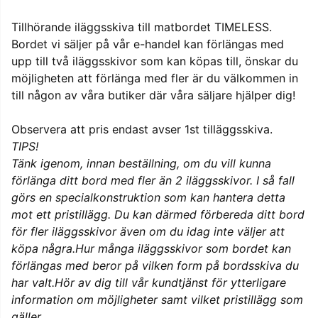
Tillhörande iläggsskiva till matbordet TIMELESS.
Bordet vi säljer på vår e-handel kan förlängas med
upp till två iläggsskivor som kan köpas till, önskar du
möjligheten att förlänga med fler är du välkommen in
till någon av våra butiker där våra säljare hjälper dig!
Observera att pris endast avser 1st tilläggsskiva.
TIPS!
Tänk igenom, innan beställning, om du vill kunna
förlänga ditt bord med fler än 2 iläggsskivor. I så fall
görs en specialkonstruktion som kan hantera detta
mot ett pristillägg. Du kan därmed förbereda ditt bord
för fler iläggsskivor även om du idag inte väljer att
köpa några.Hur många iläggsskivor som bordet kan
förlängas med beror på vilken form på bordsskiva du
har valt.Hör av dig till vår kundtjänst för ytterligare
information om möjligheter samt vilket pristillägg som
gäller.