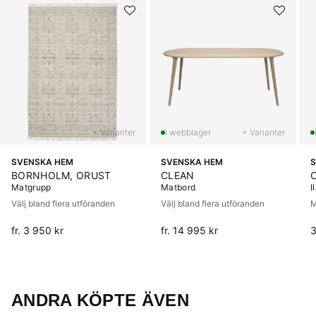
+ Varianter
+ Varianter
SVENSKA HEM
SVENSKA HEM
S
BORNHOLM, ORUST
CLEAN
Matgrupp
Matbord
I
Välj bland flera utföranden
Välj bland flera utföranden
M
fr. 3 950 kr
fr. 14 995 kr
3
ANDRA KÖPTE ÄVEN