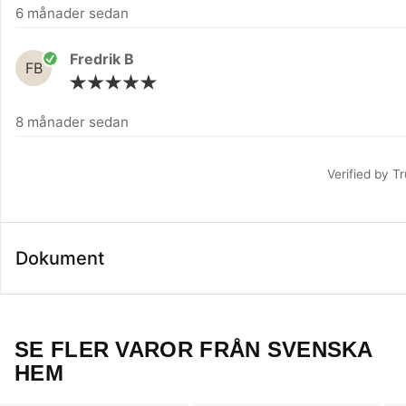
6 månader sedan
Fredrik B
FB
8 månader sedan
Verified by T
Dokument
SE FLER VAROR FRÅN SVENSKA
HEM