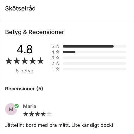
Skötselråd
Betyg & Recensioner
4.8
5
☆
4
☆
3
☆
2
☆
1
☆
5 betyg
Filtrera på
Recensioner (5)
Maria
M
Jättefint bord med bra mått. Lite känsligt dock!