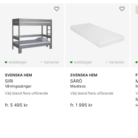
+ Varianter
+ Varianter
SVENSKA HEM
SVENSKA HEM
SIRI
SÄRÖ
Våningssängar
Madrass
M
Välj bland flera utförande
Välj bland flera utförande
V
f
O
fr. 5 495 kr
fr. 1 995 kr
f