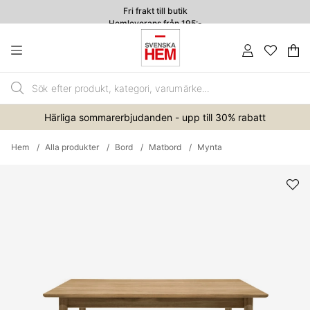
Fri frakt till butik
Hemleverans från 195:-
4.7
Va
An
.
Härliga sommarerbjudanden - upp till 30% rabatt
Hem
Alla produkter
Bord
Matbord
Mynta
Produktbilder