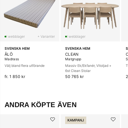
+ Varianter
SVENSKA HEM
SVENSKA HEM
S
ÅLÖ
CLEAN
Madrass
Matgrupp
S
Välj bland flera utförande
Massiv Ek/Ekfanér, Vitoljad +
T
6st Clean Stolar
fr. 1 850 kr
50 765 kr
2
ANDRA KÖPTE ÄVEN
KAMPANJ