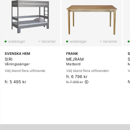
+ Varianter
+ Varianter
SVENSKA HEM
FRANK
S
SIRI
MEJRAM
Våningssängar
Matbord
M
Välj bland flera utförande
Välj bland flera utföranden
V
fr. 6 796 kr
Ordinarie pris:
fr. 5 495 kr
f
fr. 7 995 kr