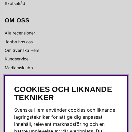
Skötselråd
OM OSS
Alla recensioner
Jobba hos oss
Om Svenska Hem
Kundservice
Medlemsklubb
Press & media
COOKIES OCH LIKNANDE
SOCIALA MEDIER
TEKNIKER
Facebook
Svenska Hem använder cookies och liknande
Instagram
lagringstekniker för att ge dig anpassat
innehåll, relevant marknadsföring och en
Linkedin
bättre upplevelse av vår webbplats. Du