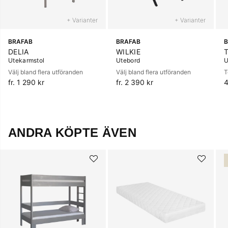
+ Varianter
+ Varianter
BRAFAB
BRAFAB
B
DELIA
WILKIE
Utekarmstol
Utebord
U
Välj bland flera utföranden
Välj bland flera utföranden
T
fr. 1 290 kr
fr. 2 390 kr
4
ANDRA KÖPTE ÄVEN