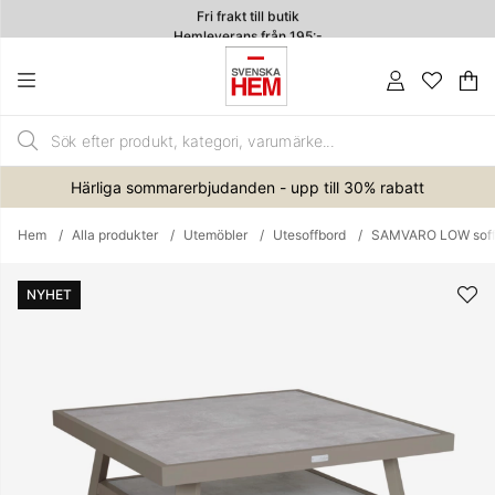
Fri frakt till butik
Hemleverans från 195:-
4.7
Va
An
.
Härliga sommarerbjudanden - upp till 30% rabatt
Hem
Alla produkter
Utemöbler
Utesoffbord
SAMVARO LOW soff
Produktbilder
NYHET