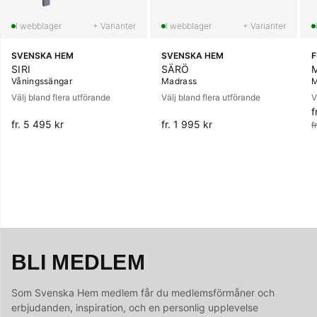
+ Varianter
+ Varianter
SVENSKA HEM
SVENSKA HEM
SIRI
SÄRÖ
Våningssängar
Madrass
M
Välj bland flera utförande
Välj bland flera utförande
V
f
O
fr. 5 495 kr
fr. 1 995 kr
f
BLI MEDLEM
Som Svenska Hem medlem får du medlemsförmåner och
erbjudanden, inspiration, och en personlig upplevelse