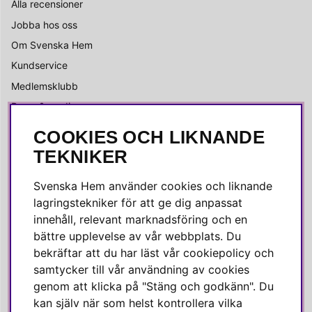
Alla recensioner
Jobba hos oss
Om Svenska Hem
Kundservice
Medlemsklubb
Press & media
COOKIES OCH LIKNANDE
SOCIALA MEDIER
TEKNIKER
Facebook
Svenska Hem använder cookies och liknande
Instagram
lagringstekniker för att ge dig anpassat
innehåll, relevant marknadsföring och en
Linkedin
bättre upplevelse av vår webbplats. Du
Pinterest
bekräftar att du har läst vår cookiepolicy och
samtycker till vår användning av cookies
genom att klicka på "Stäng och godkänn". Du
SVENSKA HEM
kan själv när som helst kontrollera vilka