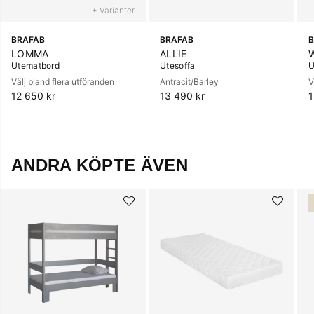
+ Varianter
BRAFAB
BRAFAB
B
LOMMA
ALLIE
W
Utematbord
Utesoffa
U
Välj bland flera utföranden
Antracit/Barley
V
12 650 kr
13 490 kr
1
ANDRA KÖPTE ÄVEN