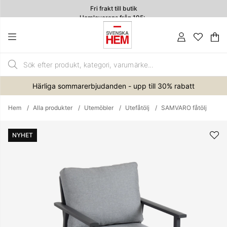
Fri frakt till butik
Hemleverans från 195:-
4.7
Va
An
.
Härliga sommarerbjudanden - upp till 30% rabatt
Hem
Alla produkter
Utemöbler
Utefåtölj
SAMVARO fåtölj
Produktbilder
NYHET