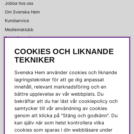
Jobba hos oss
Om Svenska Hem
Kundservice
Medlemsklubb
Press & media
COOKIES OCH LIKNANDE
SOCIALA MEDIER
TEKNIKER
Facebook
Svenska Hem använder cookies och liknande
Instagram
lagringstekniker för att ge dig anpassat
innehåll, relevant marknadsföring och en
Linkedin
bättre upplevelse av vår webbplats. Du
Pinterest
bekräftar att du har läst vår cookiepolicy och
samtycker till vår användning av cookies
genom att klicka på "Stäng och godkänn". Du
SVENSKA HEM
kan själv när som helst kontrollera vilka
cookies som sparas i din webbläsare under
Varmt välkommen till Svenska Hem!