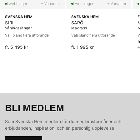
+ Varianter
+ Varianter
SVENSKA HEM
SVENSKA HEM
SIRI
SÄRÖ
Våningssängar
Madrass
M
Välj bland flera utförande
Välj bland flera utförande
V
f
O
fr. 5 495 kr
fr. 1 995 kr
f
BLI MEDLEM
Som Svenska Hem medlem får du medlemsförmåner och
erbjudanden, inspiration, och en personlig upplevelse