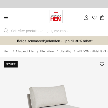
Va
An
.
Härliga sommarerbjudanden - upp till 30% rabatt
Hem
Alla produkter
Utemöbler
Utefåtölj
WELDON mittdel fåtölj 
Produktbilder
NYHET