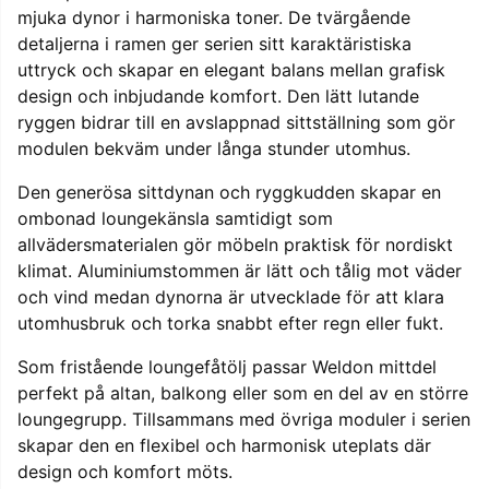
mjuka dynor i harmoniska toner. De tvärgående
detaljerna i ramen ger serien sitt karaktäristiska
uttryck och skapar en elegant balans mellan grafisk
design och inbjudande komfort. Den lätt lutande
ryggen bidrar till en avslappnad sittställning som gör
modulen bekväm under långa stunder utomhus.
Den generösa sittdynan och ryggkudden skapar en
ombonad loungekänsla samtidigt som
allvädersmaterialen gör möbeln praktisk för nordiskt
klimat. Aluminiumstommen är lätt och tålig mot väder
och vind medan dynorna är utvecklade för att klara
utomhusbruk och torka snabbt efter regn eller fukt.
Som fristående loungefåtölj passar Weldon mittdel
perfekt på altan, balkong eller som en del av en större
loungegrupp. Tillsammans med övriga moduler i serien
skapar den en flexibel och harmonisk uteplats där
design och komfort möts.