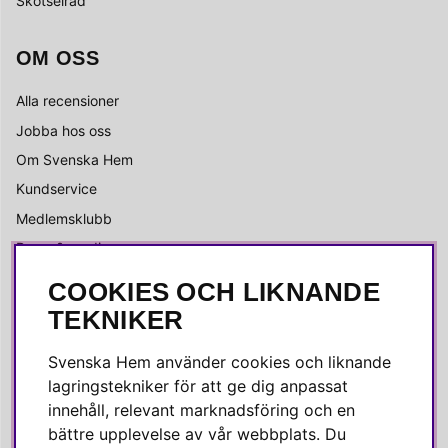
Skötselråd
OM OSS
Alla recensioner
Jobba hos oss
Om Svenska Hem
Kundservice
Medlemsklubb
Press & media
COOKIES OCH LIKNANDE
SOCIALA MEDIER
TEKNIKER
Facebook
Svenska Hem använder cookies och liknande
Instagram
lagringstekniker för att ge dig anpassat
innehåll, relevant marknadsföring och en
Linkedin
bättre upplevelse av vår webbplats. Du