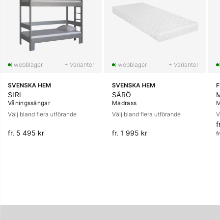
+ Varianter
+ Varianter
SVENSKA HEM
SVENSKA HEM
SIRI
SÄRÖ
Våningssängar
Madrass
M
Välj bland flera utförande
Välj bland flera utförande
V
f
O
fr. 5 495 kr
fr. 1 995 kr
f