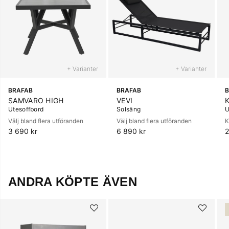
+ Varianter
+ Varianter
BRAFAB
BRAFAB
B
SAMVARO HIGH
VEVI
Utesoffbord
Solsäng
U
Välj bland flera utföranden
Välj bland flera utföranden
K
3 690 kr
6 890 kr
2
ANDRA KÖPTE ÄVEN