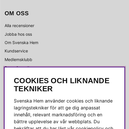
OM OSS
Alla recensioner
Jobba hos oss
Om Svenska Hem
Kundservice
Medlemsklubb
Press & media
COOKIES OCH LIKNANDE
SOCIALA MEDIER
TEKNIKER
Facebook
Svenska Hem använder cookies och liknande
Instagram
lagringstekniker för att ge dig anpassat
innehåll, relevant marknadsföring och en
Linkedin
bättre upplevelse av vår webbplats. Du
Pinterest
bekräftar att du har läst vår cookiepolicy och