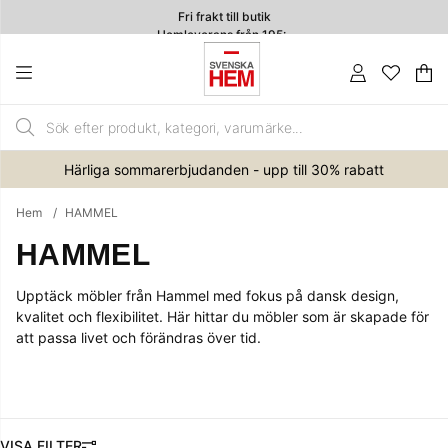
Fri frakt till butik
Hemleverans från 195:-
4.7
Va
An
.
Härliga sommarerbjudanden - upp till 30% rabatt
Hem
HAMMEL
HAMMEL
Upptäck möbler från Hammel med fokus på dansk design,
kvalitet och flexibilitet. Här hittar du möbler som är skapade för
att passa livet och förändras över tid.
FILTRERA