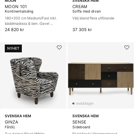
MOON
SVENSKA HEM
MOON 101
CREAM
Kontinentalsäng
Soffa med divan
180x200 cm Medium/Fast inkl.
Välj bland flera utförande
bäddmadrass & ben. Gavel ...
24 820 kr
37 305 kr
NYHET
SVENSKA HEM
SVENSKA HEM
GINZA
SENSE
Fåtölj
Sideboard
Tyg Animal Black/White
Ek/ekfanér Vitpigmenterad