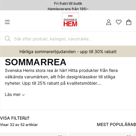
Hemleverans från 195:-
4.7
Va
An
.
Härliga sommarerbjudanden - upp till 30% rabatt
SOMMARREA
Svenska Hems stora rea är här! Hitta produkter från flera
välkända varumärken, allt från designklassiker till stiliga
nyheter. Upp till 25% rabatt på kvalitetsmöbler.
Läs mer
Gäller 21/6 - 20/7 2026 och kan ej kombineras med andra rabatter.
FILTRERA
MEST POPULÄRA
Visar
32
av
52
artiklar