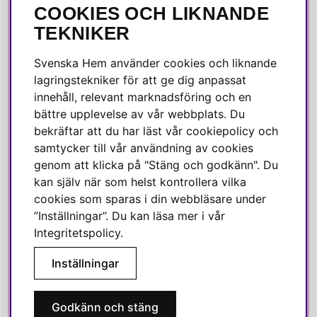
COOKIES OCH LIKNANDE
SOCIALA MEDIER
TEKNIKER
Facebook
Svenska Hem använder cookies och liknande
Instagram
lagringstekniker för att ge dig anpassat
innehåll, relevant marknadsföring och en
Linkedin
bättre upplevelse av vår webbplats. Du
Pinterest
bekräftar att du har läst vår cookiepolicy och
samtycker till vår användning av cookies
genom att klicka på "Stäng och godkänn". Du
SVENSKA HEM
kan själv när som helst kontrollera vilka
cookies som sparas i din webbläsare under
Varmt välkommen till Svenska Hem!
”Inställningar”. Du kan läsa mer i vår
Vi värdesätter våra kunder högt och finns här för att hjälpa dig
Integritetspolicy
.
om du har några frågor eller vill ha inspiration.
Inställningar
Telefon:
010-35 00 610
E-post:
e-handel@svenskahem.se
Godkänn och stäng
Våra butiker