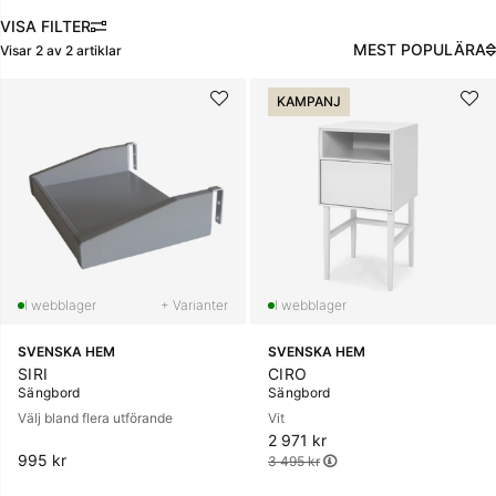
modern design med rena linjer eller en mer klassisk look, hittar
FILTRERA
du ett sängbord som kompletterar ditt sovrum perfekt.Utforska
MEST POPULÄRA
Visar
2
av
2
artiklar
vårt sortiment för att hitta det ideala sängbordet för ditt hem.
Produkter
KAMPANJ
+ Varianter
SVENSKA HEM
SVENSKA HEM
SIRI
CIRO
Sängbord
Sängbord
Välj bland flera utförande
Vit
2 971 kr
Ordinarie pris:
995 kr
3 495 kr