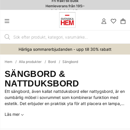
Hemleverans från 195:-
4.7
Va
An
.
Härliga sommarerbjudanden - upp till 30% rabatt
Hem
Alla produkter
Bord
Sängbord
SÄNGBORD &
NATTDUKSBORD
Ett sängbord, även kallat nattduksbord eller nattygsbord, är en
oumbärlig möbel i sovrummet som kombinerar funktion med
estetik.
Det erbjuder en praktisk yta för att placera en lampa,
böcker eller ett glas vatten inom räckhåll under natten.
Läs mer
Våra sängbord finns i en mängd olika stilar, material och färger
för att passa just din inredning. Oavsett om du föredrar en