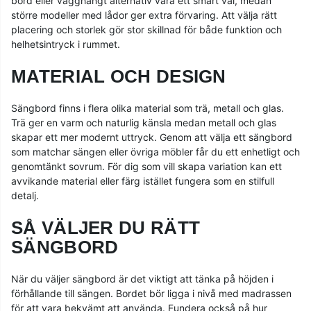
bord eller vägghängt alternativ vara ett smart val, medan
större modeller med lådor ger extra förvaring. Att välja rätt
placering och storlek gör stor skillnad för både funktion och
helhetsintryck i rummet.
MATERIAL OCH DESIGN
Sängbord finns i flera olika material som trä, metall och glas.
Trä ger en varm och naturlig känsla medan metall och glas
skapar ett mer modernt uttryck. Genom att välja ett sängbord
som matchar sängen eller övriga möbler får du ett enhetligt och
genomtänkt sovrum. För dig som vill skapa variation kan ett
avvikande material eller färg istället fungera som en stilfull
detalj.
SÅ VÄLJER DU RÄTT
SÄNGBORD
När du väljer sängbord är det viktigt att tänka på höjden i
förhållande till sängen. Bordet bör ligga i nivå med madrassen
för att vara bekvämt att använda. Fundera också på hur