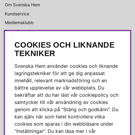
Om Svenska Hem
Kundservice
Medlemsklubb
Press & media
COOKIES OCH LIKNANDE
SOCIALA MEDIER
TEKNIKER
Facebook
Svenska Hem använder cookies och liknande
Instagram
lagringstekniker för att ge dig anpassat
innehåll, relevant marknadsföring och en
Linkedin
bättre upplevelse av vår webbplats. Du
Pinterest
bekräftar att du har läst vår cookiepolicy och
samtycker till vår användning av cookies
genom att klicka på "Stäng och godkänn". Du
SVENSKA HEM
kan själv när som helst kontrollera vilka
cookies som sparas i din webbläsare under
Varmt välkommen till Svenska Hem!
”Inställningar”. Du kan läsa mer i vår
Vi värdesätter våra kunder högt och finns här för att hjälpa dig