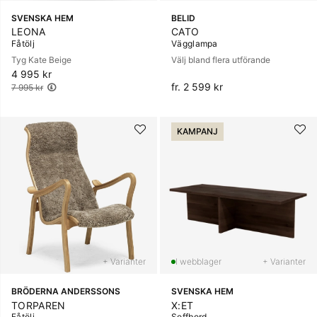
SVENSKA HEM
BELID
LEONA
CATO
Fåtölj
Vägglampa
Tyg Kate Beige
Välj bland flera utförande
4 995 kr
Ordinarie pris:
fr. 2 599 kr
7 995 kr
KAMPANJ
+ Varianter
+ Varianter
BRÖDERNA ANDERSSONS
SVENSKA HEM
TORPAREN
X:ET
Fåtölj
Soffbord