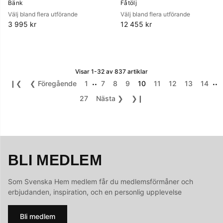
Bänk
Fåtölj
Välj bland flera utförande
Välj bland flera utförande
3 995 kr
12 455 kr
Visar
1-32
av
837
artiklar
..
..
❙❮
❮
Föregående
1
7
8
9
10
11
12
13
14
27
Nästa
❯
❯❙
BLI MEDLEM
Som Svenska Hem medlem får du medlemsförmåner och
erbjudanden, inspiration, och en personlig upplevelse
Bli medlem