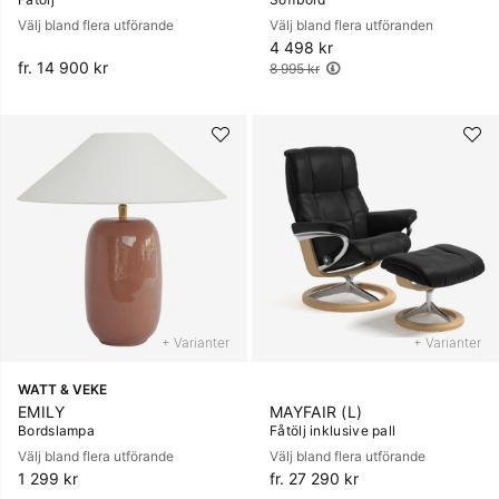
Välj bland flera utförande
Välj bland flera utföranden
4 498 kr
Ordinarie pris:
fr. 14 900 kr
8 995 kr
+ Varianter
+ Varianter
WATT & VEKE
EMILY
MAYFAIR (L)
Bordslampa
Fåtölj inklusive pall
Välj bland flera utförande
Välj bland flera utförande
1 299 kr
fr. 27 290 kr