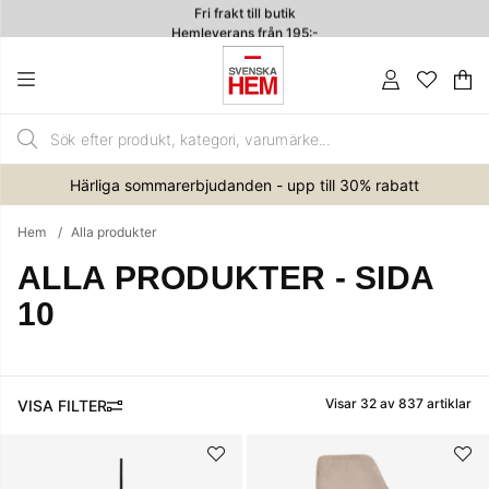
Hemleverans från 195:-
4.7
Va
An
.
Härliga sommarerbjudanden - upp till 30% rabatt
Hem
Alla produkter
ALLA PRODUKTER
- SIDA
10
Visar
32
av
837
artiklar
FILTRERA
Produkter