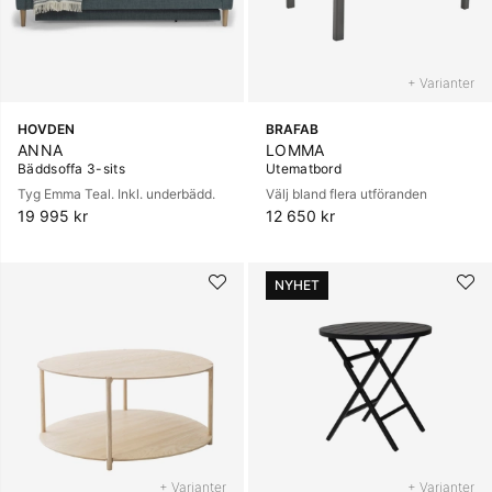
+ Varianter
HOVDEN
BRAFAB
ANNA
LOMMA
Bäddsoffa 3-sits
Utematbord
Tyg Emma Teal. Inkl. underbädd.
Välj bland flera utföranden
19 995 kr
12 650 kr
NYHET
+ Varianter
+ Varianter