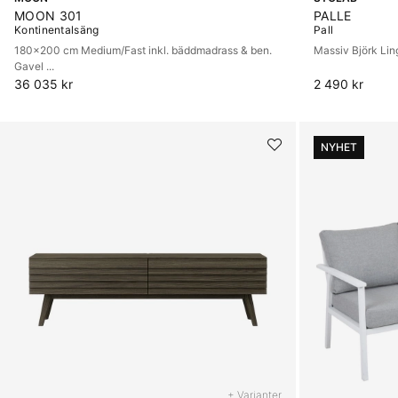
MOON 301
PALLE
Kontinentalsäng
Pall
180x200 cm Medium/Fast inkl. bäddmadrass & ben.
Massiv Björk Li
Gavel ...
36 035 kr
2 490 kr
NYHET
+ Varianter