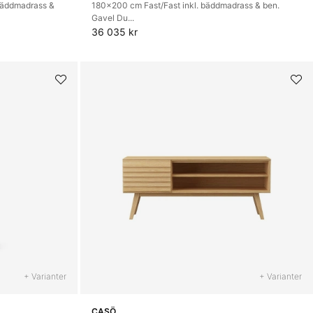
bäddmadrass &
180x200 cm Fast/Fast inkl. bäddmadrass & ben.
Gavel Du...
36 035 kr
+ Varianter
+ Varianter
CASÖ