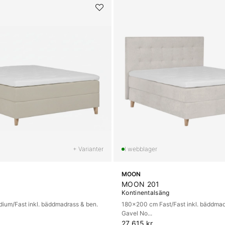
+ Varianter
MOON
MOON 201
g
Kontinentalsäng
um/Fast inkl. bäddmadrass & ben.
180x200 cm Fast/Fast inkl. bäddmad
Gavel No...
27 615 kr