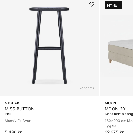
NYHET
+ Varianter
STOLAB
MOON
MISS BUTTON
MOON 201
Pall
Kontinentalsän
Massiv Ek Svart
160x200 cm Medi
Tyg Sa...
5 490 kr
22 975 kr