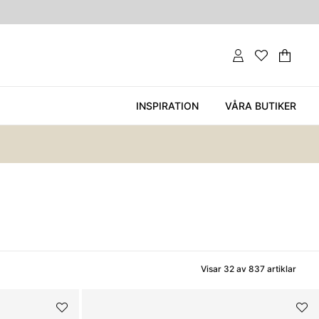
Var
Ant
.
INSPIRATION
VÅRA BUTIKER
Visar
32
av
837
artiklar