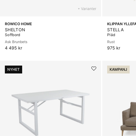
+ Varianter
ROWICO HOME
KLIPPAN YLLEF
SHELTON
STELLA
Soffbord
Pläd
Ask Brunbets
Rust
4 495 kr
975 kr
NYHET
KAMPANJ