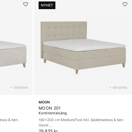
NYHET
+ Varianter
+ Varianter
MOON
MOON 201
Kontinentalsäng
rass & ben.
180x200 cm Medium/Fast inkl. bäddmadrass & ben.
Gavel ...
29 835 kr