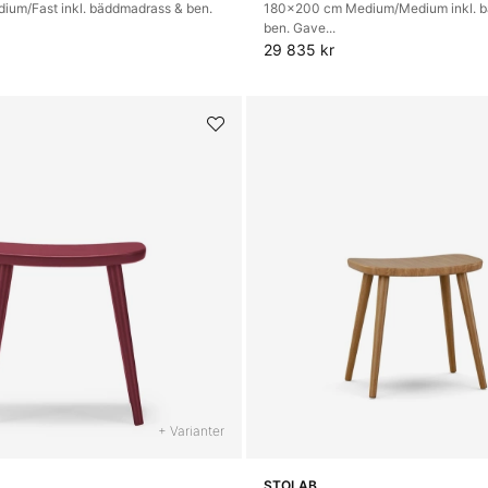
um/Fast inkl. bäddmadrass & ben.
180x200 cm Medium/Medium inkl. 
ben. Gave...
29 835 kr
+ Varianter
STOLAB