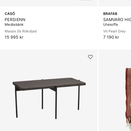
CASÖ
BRAFAB
PERSIENN
SAMVARO HI
Mediabänk
Utesoffa
Massiv Ek Rökoljad
Vit Pearl Grey
15 995 kr
7 190 kr