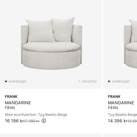
+ Varianter
FRANK
FRANK
MANDARINE
MANDARINE
Fåtölj
Fåtölj
Med snurrfunktion. Tyg Beatto Beige
Tyg Beatto Beig
16 196 kr
Ordinarie pris:
14 396 kr
Ordinarie pris:
17 995 kr
15 99