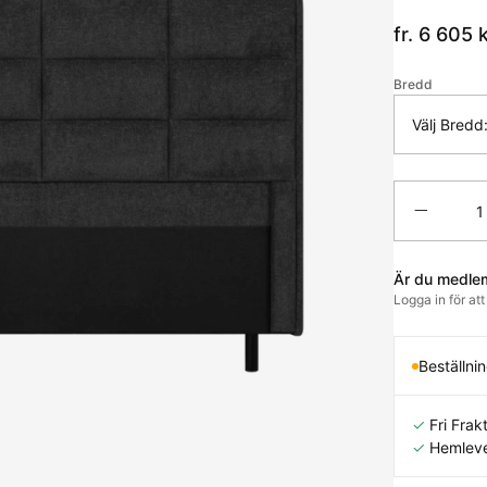
fr. 6 605
k
Bredd
Välj Bredd
Antal
Är du medle
Logga in för at
Beställni
✓
Fri Frakt
✓
Hemleve