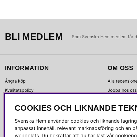
BLI MEDLEM
Som Svenska Hem medlem får du 
INFORMATION
OM OSS
Ångra köp
Alla recension
Kvalitetspolicy
Jobba hos oss
Integritetspolicy
Om Svenska 
COOKIES OCH LIKNANDE TEK
Köpvillkor
Kundservice
Leverans
Medlemsklubb
Svenska Hem använder cookies och liknande lagrings
Reklamation & retur
Press & media
anpassat innehåll, relevant marknadsföring och en bä
Skötselråd
webbplats. Du bekräftar att du har läst vår cookiepol