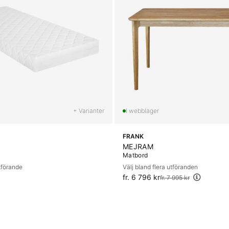
+ Varianter
FRANK
MEJRAM
Matbord
utförande
Välj bland flera utföranden
fr. 6 796 kr
Ordinarie pris:
fr. 7 995 kr