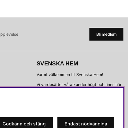
upplevelse
Bli medlem
SVENSKA HEM
Varmt välkommen till Svenska Hem!
Vi värdesätter våra kunder högt och finns här
för att hjälpa dig om du har några frågor eller
vill ha inspiration.
Telefon:
010-35 00 610
E-post:
e-handel@svenskahem.se
Godkänn och stäng
Endast nödvändiga
Våra butiker