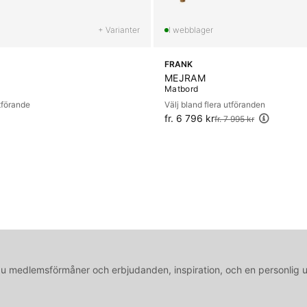
+ Varianter
FRANK
MEJRAM
Matbord
utförande
Välj bland flera utföranden
fr. 6 796 kr
Ordinarie pris:
fr. 7 995 kr
medlemsförmåner och erbjudanden, inspiration, och en personlig 