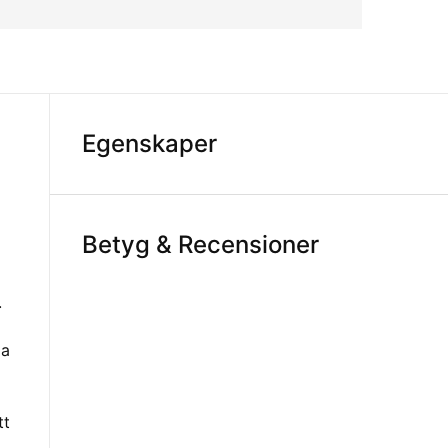
Egenskaper
Betyg & Recensioner
.
pa
tt