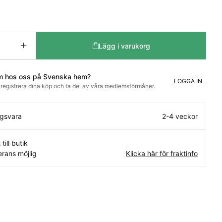
Lägg i varukorg
m hos oss på Svenska hem?
LOGGA IN
t registrera dina köp och ta del av våra medlemsförmåner.
ngsvara
2-4 veckor
 till butik
rans möjlig
Klicka här för fraktinfo