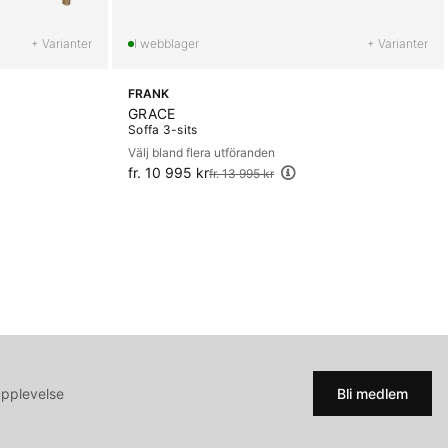
+ Varianter
+ Varianter
FRANK
GRACE
Soffa 3-sits
Välj bland flera utföranden
fr. 10 995 kr
Ordinarie pris:
fr. 13 995 kr
upplevelse
Bli medlem