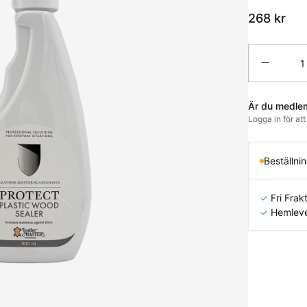
268
kr
Antal
Är du medle
Logga in för at
Beställni
✓
Fri Frakt
✓
Hemleve