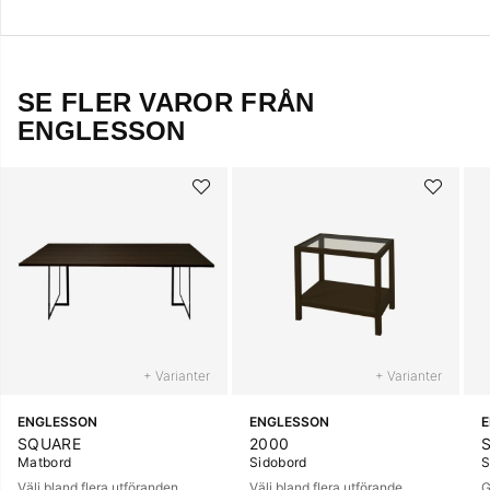
SE FLER VAROR FRÅN
ENGLESSON
+ Varianter
+ Varianter
ENGLESSON
ENGLESSON
SQUARE
2000
Matbord
Sidobord
S
Välj bland flera utföranden
Välj bland flera utförande
G