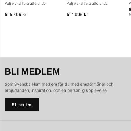
Välj bland flera utförande
Välj bland flera utförande
V
f
O
fr. 5 495 kr
fr. 1 995 kr
f
BLI MEDLEM
Som Svenska Hem medlem får du medlemsförmåner och
erbjudanden, inspiration, och en personlig upplevelse
Bli medlem