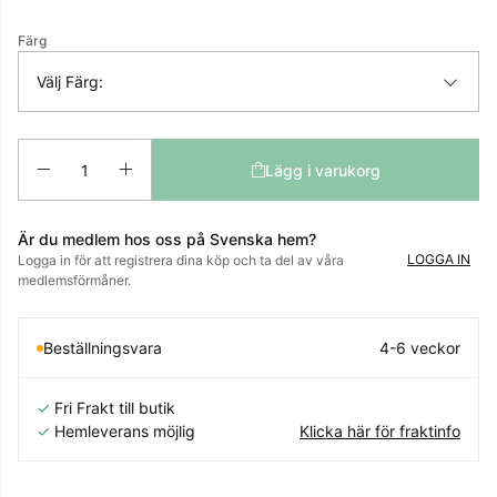
Färg
Välj Färg:
Antal
Lägg i varukorg
Är du medlem hos oss på Svenska hem?
LOGGA IN
Logga in för att registrera dina köp och ta del av våra
medlemsförmåner.
Beställningsvara
4-6 veckor
✓
Fri Frakt till butik
✓
Hemleverans möjlig
Klicka här för fraktinfo