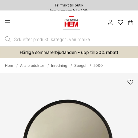
Fri frakt till butik
Hemleverans från 195:-
4.7
Va
An
.
Härliga sommarerbjudanden - upp till 30% rabatt
Hem
Alla produkter
Inredning
Spegel
2000
Produktbilder