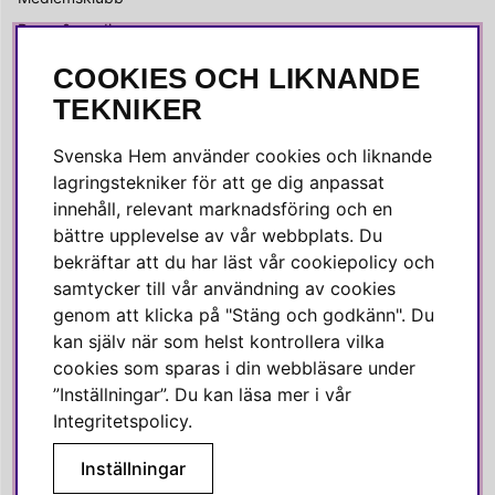
Press & media
COOKIES OCH LIKNANDE
SOCIALA MEDIER
TEKNIKER
Facebook
Svenska Hem använder cookies och liknande
Instagram
lagringstekniker för att ge dig anpassat
innehåll, relevant marknadsföring och en
Linkedin
bättre upplevelse av vår webbplats. Du
Pinterest
bekräftar att du har läst vår cookiepolicy och
samtycker till vår användning av cookies
genom att klicka på "Stäng och godkänn". Du
SVENSKA HEM
kan själv när som helst kontrollera vilka
cookies som sparas i din webbläsare under
Varmt välkommen till Svenska Hem!
”Inställningar”. Du kan läsa mer i vår
Vi värdesätter våra kunder högt och finns här för att hjälpa dig
Integritetspolicy
.
om du har några frågor eller vill ha inspiration.
Inställningar
Telefon:
010-35 00 610