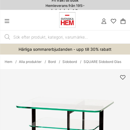
Hemleverans från 195:-
4.7
Va
An
.
Härliga sommarerbjudanden - upp till 30% rabatt
Hem
Alla produkter
Bord
Sidobord
SQUARE Sidobord Glas
Produktbilder