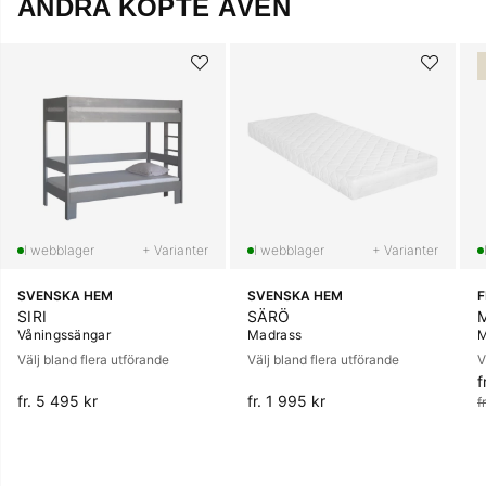
ANDRA KÖPTE ÄVEN
+ Varianter
+ Varianter
SVENSKA HEM
SVENSKA HEM
SIRI
SÄRÖ
Våningssängar
Madrass
M
Välj bland flera utförande
Välj bland flera utförande
V
f
O
fr. 5 495 kr
fr. 1 995 kr
f