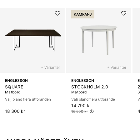
KAMPANJ
+ Varianter
+ Varianter
ENGLESSON
ENGLESSON
SQUARE
STOCKHOLM 2.0
Matbord
Matbord
S
Välj bland flera utföranden
Välj bland flera utförande
V
14 790 kr
Ordinarie pris:
18 300 kr
4
16 600 kr