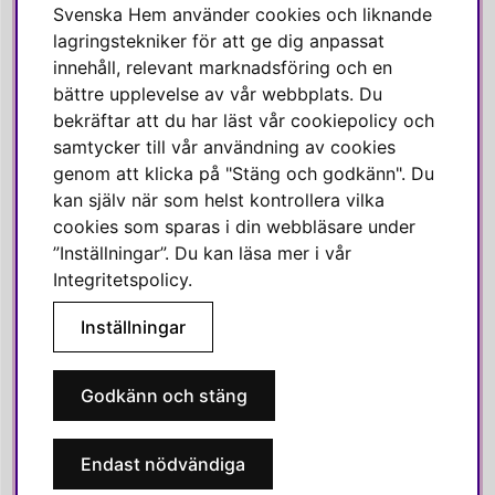
Svenska Hem använder cookies och liknande
Instagram
lagringstekniker för att ge dig anpassat
innehåll, relevant marknadsföring och en
Linkedin
bättre upplevelse av vår webbplats. Du
Pinterest
bekräftar att du har läst vår cookiepolicy och
samtycker till vår användning av cookies
genom att klicka på "Stäng och godkänn". Du
SVENSKA HEM
kan själv när som helst kontrollera vilka
cookies som sparas i din webbläsare under
Varmt välkommen till Svenska Hem!
”Inställningar”. Du kan läsa mer i vår
Vi värdesätter våra kunder högt och finns här för att hjälpa dig
Integritetspolicy
.
om du har några frågor eller vill ha inspiration.
Inställningar
Telefon:
010-35 00 610
E-post:
e-handel@svenskahem.se
Godkänn och stäng
Våra butiker
Endast nödvändiga