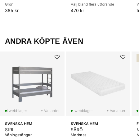
Grön
Välj bland flera utförande
V
385 kr
470 kr
f
ANDRA KÖPTE ÄVEN
+ Varianter
+ Varianter
SVENSKA HEM
SVENSKA HEM
SIRI
SÄRÖ
Våningssängar
Madrass
M