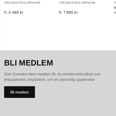
Välj bland flera utförande
Välj bland flera utförande
V
f
O
fr. 5 495 kr
fr. 1 995 kr
f
BLI MEDLEM
Som Svenska Hem medlem får du medlemsförmåner och
erbjudanden, inspiration, och en personlig upplevelse
Bli medlem