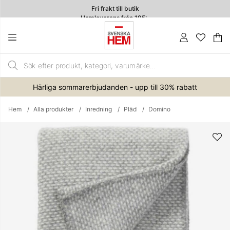
Fri frakt till butik
Hemleverans från 195:-
4.7
Va
An
.
Härliga sommarerbjudanden - upp till 30% rabatt
Hem
Alla produkter
Inredning
Pläd
Domino
Produktbilder