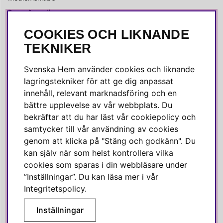
Press & media
COOKIES OCH LIKNANDE
SOCIALA MEDIER
TEKNIKER
Facebook
Svenska Hem använder cookies och liknande
Instagram
lagringstekniker för att ge dig anpassat
innehåll, relevant marknadsföring och en
Linkedin
bättre upplevelse av vår webbplats. Du
Pinterest
bekräftar att du har läst vår cookiepolicy och
samtycker till vår användning av cookies
genom att klicka på "Stäng och godkänn". Du
SVENSKA HEM
kan själv när som helst kontrollera vilka
cookies som sparas i din webbläsare under
Varmt välkommen till Svenska Hem!
”Inställningar”. Du kan läsa mer i vår
Vi värdesätter våra kunder högt och finns här för att hjälpa dig
Integritetspolicy
.
om du har några frågor eller vill ha inspiration.
Inställningar
Telefon:
010-35 00 610