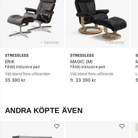
+ Varianter
+ Varianter
STRESSLESS
STRESSLESS
S
ERIK
MAGIC (M)
Fåtölj inklusive pall
Fåtölj inklusive pall
P
Välj bland flera utföranden
Välj bland flera utförande
L
35 390 kr
fr. 33 390 kr
5
ANDRA KÖPTE ÄVEN