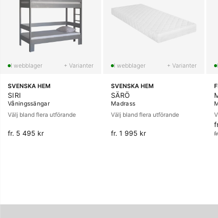
+ Varianter
+ Varianter
SVENSKA HEM
SVENSKA HEM
SIRI
SÄRÖ
Våningssängar
Madrass
M
Välj bland flera utförande
Välj bland flera utförande
V
f
O
fr. 5 495 kr
fr. 1 995 kr
f