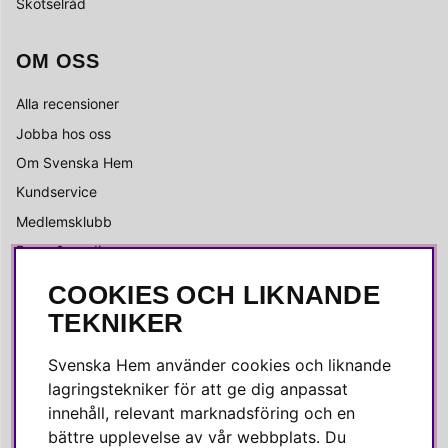
Skötselråd
OM OSS
Alla recensioner
Jobba hos oss
Om Svenska Hem
Kundservice
Medlemsklubb
Press & media
COOKIES OCH LIKNANDE
SOCIALA MEDIER
TEKNIKER
Facebook
Svenska Hem använder cookies och liknande
Instagram
lagringstekniker för att ge dig anpassat
innehåll, relevant marknadsföring och en
Linkedin
bättre upplevelse av vår webbplats. Du