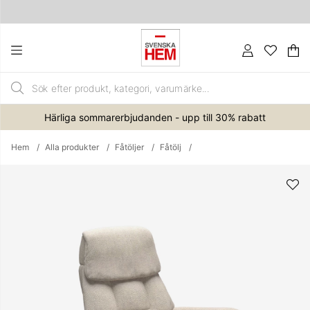
Va
An
.
Härliga sommarerbjudanden - upp till 30% rabatt
Hem
Alla produkter
Fåtöljer
Fåtölj
Produktbilder