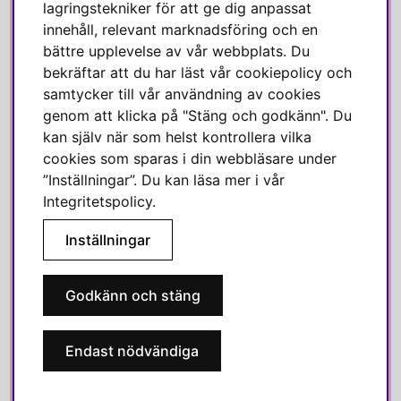
Om Svenska Hem
lagringstekniker för att ge dig anpassat
innehåll, relevant marknadsföring och en
Kundservice
bättre upplevelse av vår webbplats. Du
Medlemsklubb
bekräftar att du har läst vår cookiepolicy och
Press & media
samtycker till vår användning av cookies
genom att klicka på "Stäng och godkänn". Du
SOCIALA MEDIER
kan själv när som helst kontrollera vilka
cookies som sparas i din webbläsare under
Facebook
”Inställningar”. Du kan läsa mer i vår
Instagram
Integritetspolicy
.
Linkedin
Inställningar
Pinterest
Godkänn och stäng
SVENSKA HEM
Endast nödvändiga
Varmt välkommen till Svenska Hem!
Vi värdesätter våra kunder högt och finns här för att hjälpa dig