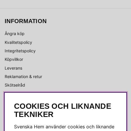
INFORMATION
Ångra köp
Kvalitetspolicy
Integritetspolicy
Köpvillkor
Leverans
Reklamation & retur
Skötselråd
OM OSS
COOKIES OCH LIKNANDE
TEKNIKER
Alla recensioner
Jobba hos oss
Svenska Hem använder cookies och liknande