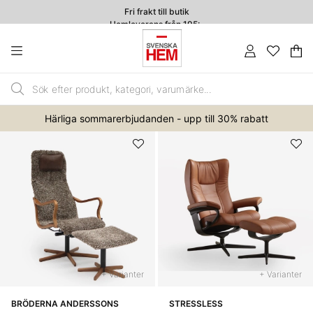
Fri frakt till butik
Hemleverans från 195:-
4.7
Va
An
.
Härliga sommarerbjudanden - upp till 30% rabatt
+ Varianter
+ Varianter
BRÖDERNA ANDERSSONS
STRESSLESS