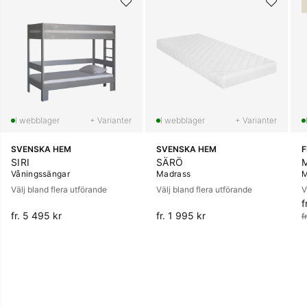
+ Varianter
+ Varianter
SVENSKA HEM
SVENSKA HEM
SIRI
SÄRÖ
Våningssängar
Madrass
M
Välj bland flera utförande
Välj bland flera utförande
V
f
O
fr. 5 495 kr
fr. 1 995 kr
f