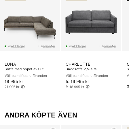
+ Varianter
+ Varianter
LUNA
CHARLOTTE
Soffa med öppet avslut
Bäddsoffa 2,5-sits
S
Välj bland flera utföranden
Välj bland flera utföranden
V
19 995 kr
Ordinarie pris:
fr. 16 995 kr
Ordinarie pris:
3
21 995 kr
fr. 18 995 kr
ANDRA KÖPTE ÄVEN