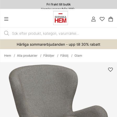
Fri frakt till butik
Hemleverans från 195:-
4.7
Va
An
.
Härliga sommarerbjudanden - upp till 30% rabatt
Hem
Alla produkter
Fåtöljer
Fåtölj
Glam
Produktbilder