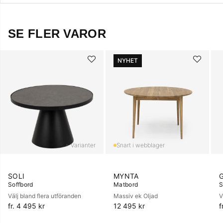
SE FLER VAROR
NYHET
+ Varianter
SOLI
MYNTA
Soffbord
Matbord
S
Välj bland flera utföranden
Massiv ek Oljad
V
fr. 4 495 kr
12 495 kr
f