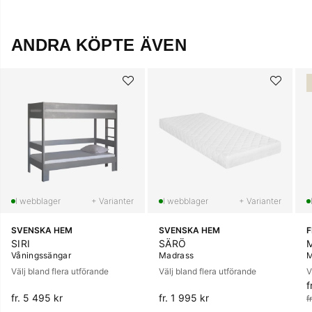
ANDRA KÖPTE ÄVEN
+ Varianter
+ Varianter
SVENSKA HEM
SVENSKA HEM
SIRI
SÄRÖ
Våningssängar
Madrass
M
Välj bland flera utförande
Välj bland flera utförande
V
f
O
fr. 5 495 kr
fr. 1 995 kr
f