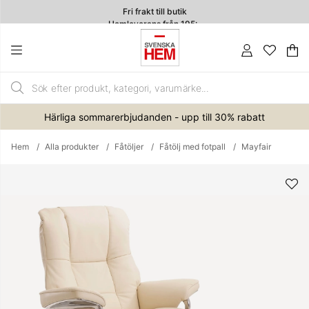
Fri frakt till butik
Hemleverans från 195:-
4.7
Va
An
.
Härliga sommarerbjudanden - upp till 30% rabatt
Hem
Alla produkter
Fåtöljer
Fåtölj med fotpall
Mayfair
Produktbilder