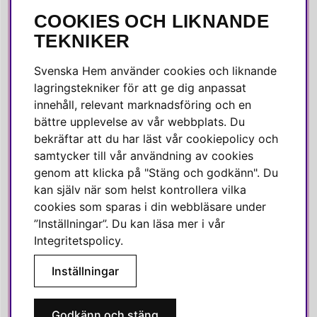
COOKIES OCH LIKNANDE
SOCIALA MEDIER
TEKNIKER
Facebook
Svenska Hem använder cookies och liknande
Instagram
lagringstekniker för att ge dig anpassat
innehåll, relevant marknadsföring och en
Linkedin
bättre upplevelse av vår webbplats. Du
Pinterest
bekräftar att du har läst vår cookiepolicy och
samtycker till vår användning av cookies
genom att klicka på "Stäng och godkänn". Du
SVENSKA HEM
kan själv när som helst kontrollera vilka
cookies som sparas i din webbläsare under
Varmt välkommen till Svenska Hem!
”Inställningar”. Du kan läsa mer i vår
Vi värdesätter våra kunder högt och finns här för att hjälpa dig
Integritetspolicy
.
om du har några frågor eller vill ha inspiration.
Inställningar
Telefon:
010-35 00 610
E-post:
e-handel@svenskahem.se
Godkänn och stäng
Våra butiker