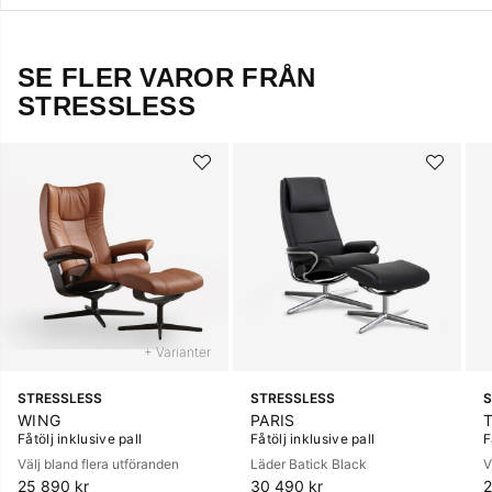
SE FLER VAROR FRÅN
STRESSLESS
+ Varianter
STRESSLESS
STRESSLESS
S
WING
PARIS
Fåtölj inklusive pall
Fåtölj inklusive pall
F
Välj bland flera utföranden
Läder Batick Black
V
25 890 kr
30 490 kr
2