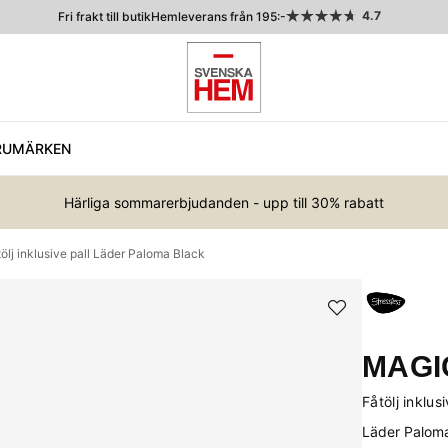
4.7
Fri frakt till butik
Hemleverans från 195:-
RUMÄRKEN
Härliga sommarerbjudanden - upp till 30% rabatt
lj inklusive pall Läder Paloma Black
MAGI
Fåtölj inklusi
Läder Palom