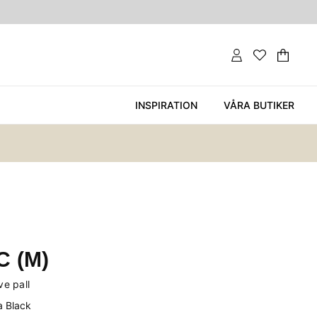
Var
Ant
.
INSPIRATION
VÅRA BUTIKER
C (M)
ve pall
a Black