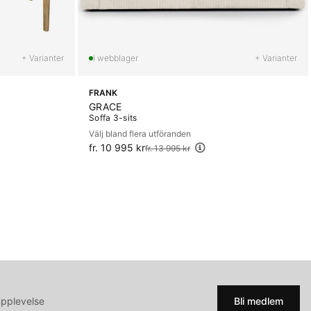
+ Varianter
+ Varianter
FRANK
GRACE
Soffa 3-sits
Välj bland flera utföranden
fr. 10 995 kr
Ordinarie pris:
fr. 13 995 kr
upplevelse
Bli medlem