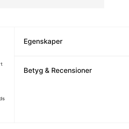
Egenskaper
rt
Betyg & Recensioner
nds