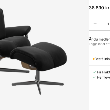
38 890
kr
Antal
Är du medle
Logga in för at
Beställni
✓
Fri Frakt
✓
Hemleve