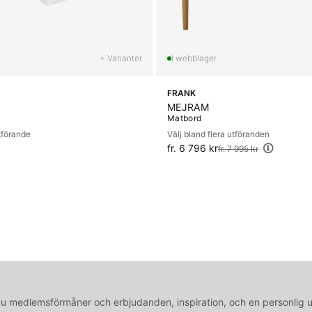
+ Varianter
FRANK
MEJRAM
Matbord
utförande
Välj bland flera utföranden
fr. 6 796 kr
Ordinarie pris:
fr. 7 995 kr
medlemsförmåner och erbjudanden, inspiration, och en personlig 