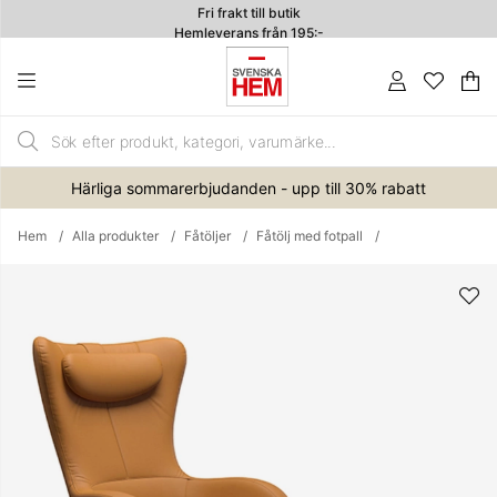
Fri frakt till butik
Hemleverans från 195:-
4.7
Va
An
.
Härliga sommarerbjudanden - upp till 30% rabatt
Hem
Alla produkter
Fåtöljer
Fåtölj med fotpall
Produktbilder