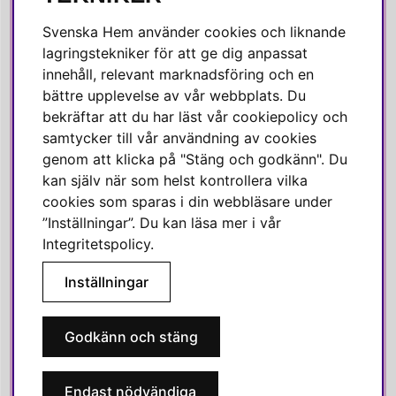
Facebook
Svenska Hem använder cookies och liknande
Instagram
lagringstekniker för att ge dig anpassat
innehåll, relevant marknadsföring och en
Linkedin
bättre upplevelse av vår webbplats. Du
Pinterest
bekräftar att du har läst vår cookiepolicy och
samtycker till vår användning av cookies
genom att klicka på "Stäng och godkänn". Du
SVENSKA HEM
kan själv när som helst kontrollera vilka
cookies som sparas i din webbläsare under
Varmt välkommen till Svenska Hem!
”Inställningar”. Du kan läsa mer i vår
Vi värdesätter våra kunder högt och finns här för att hjälpa dig
Integritetspolicy
.
om du har några frågor eller vill ha inspiration.
Inställningar
Telefon:
010-35 00 610
E-post:
e-handel@svenskahem.se
Godkänn och stäng
Våra butiker
Endast nödvändiga