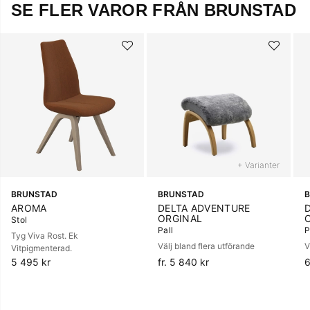
SE FLER VAROR FRÅN BRUNSTAD
+ Varianter
BRUNSTAD
BRUNSTAD
AROMA
DELTA ADVENTURE
ORGINAL
Stol
Pall
P
Tyg Viva Rost. Ek
Välj bland flera utförande
V
Vitpigmenterad.
5 495 kr
fr. 5 840 kr
6