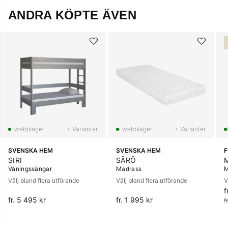
ANDRA KÖPTE ÄVEN
+ Varianter
+ Varianter
SVENSKA HEM
SVENSKA HEM
SIRI
SÄRÖ
Våningssängar
Madrass
M
Välj bland flera utförande
Välj bland flera utförande
V
f
O
fr. 5 495 kr
fr. 1 995 kr
f