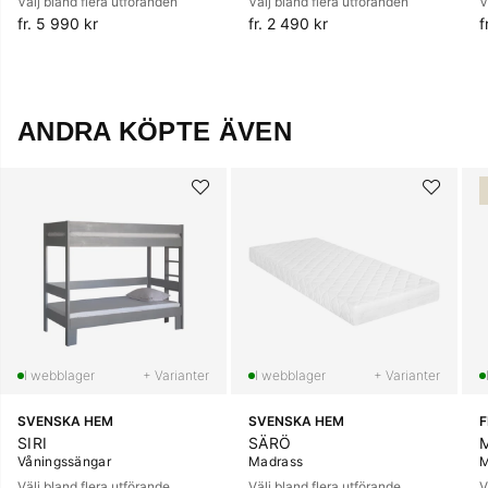
Välj bland flera utföranden
Välj bland flera utföranden
V
fr. 5 990 kr
fr. 2 490 kr
f
ANDRA KÖPTE ÄVEN
+ Varianter
+ Varianter
SVENSKA HEM
SVENSKA HEM
SIRI
SÄRÖ
Våningssängar
Madrass
M
Välj bland flera utförande
Välj bland flera utförande
V