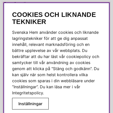
Press & media
COOKIES OCH LIKNANDE
SOCIALA MEDIER
TEKNIKER
Facebook
Svenska Hem använder cookies och liknande
Instagram
lagringstekniker för att ge dig anpassat
innehåll, relevant marknadsföring och en
Linkedin
bättre upplevelse av vår webbplats. Du
Pinterest
bekräftar att du har läst vår cookiepolicy och
samtycker till vår användning av cookies
genom att klicka på "Stäng och godkänn". Du
SVENSKA HEM
kan själv när som helst kontrollera vilka
cookies som sparas i din webbläsare under
Varmt välkommen till Svenska Hem!
”Inställningar”. Du kan läsa mer i vår
Vi värdesätter våra kunder högt och finns här för att hjälpa dig
Integritetspolicy
.
om du har några frågor eller vill ha inspiration.
Inställningar
Telefon:
010-35 00 610
E-post:
e-handel@svenskahem.se