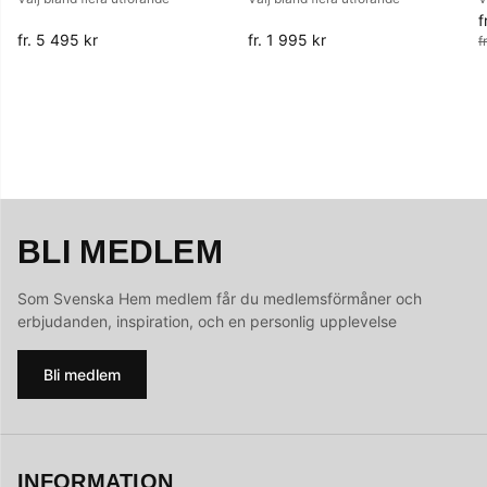
f
O
fr. 5 495 kr
fr. 1 995 kr
f
BLI MEDLEM
Som Svenska Hem medlem får du medlemsförmåner och
erbjudanden, inspiration, och en personlig upplevelse
Bli medlem
INFORMATION