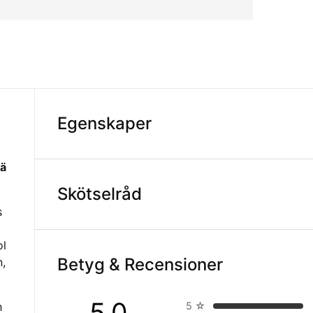
Egenskaper
rä
Skötselråd
s
ol
Betyg & Recensioner
n,
5.0
h
5
☆