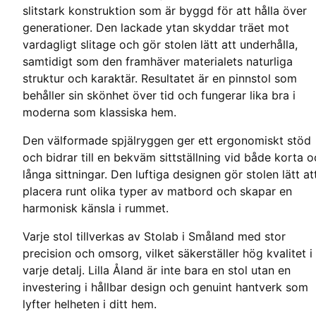
slitstark konstruktion som är byggd för att hålla över
generationer. Den lackade ytan skyddar träet mot
vardagligt slitage och gör stolen lätt att underhålla,
samtidigt som den framhäver materialets naturliga
struktur och karaktär. Resultatet är en pinnstol som
behåller sin skönhet över tid och fungerar lika bra i
moderna som klassiska hem.
Den välformade spjälryggen ger ett ergonomiskt stöd
och bidrar till en bekväm sittställning vid både korta 
långa sittningar. Den luftiga designen gör stolen lätt at
placera runt olika typer av matbord och skapar en
harmonisk känsla i rummet.
Varje stol tillverkas av Stolab i Småland med stor
precision och omsorg, vilket säkerställer hög kvalitet i
varje detalj. Lilla Åland är inte bara en stol utan en
investering i hållbar design och genuint hantverk som
lyfter helheten i ditt hem.