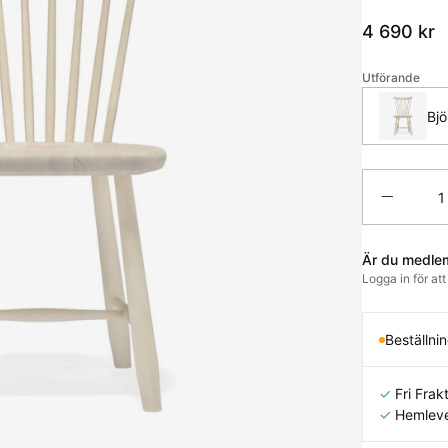
4 690
kr
Utförande
Bjö
Antal
Är du medle
Logga in för at
Beställni
✓
Fri Frakt
✓
Hemleve