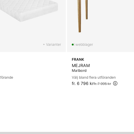
+ Varianter
FRANK
MEJRAM
Matbord
utförande
Välj bland flera utföranden
fr. 6 796 kr
Ordinarie pris:
fr. 7 995 kr