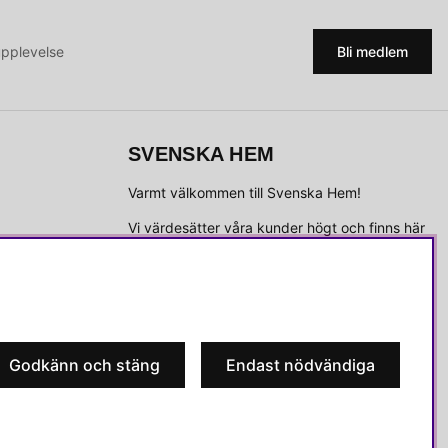
upplevelse
Bli medlem
SVENSKA HEM
Varmt välkommen till Svenska Hem!
Vi värdesätter våra kunder högt och finns här
för att hjälpa dig om du har några frågor eller
vill ha inspiration.
Telefon:
010-35 00 610
E-post:
e-handel@svenskahem.se
Godkänn och stäng
Endast nödvändiga
Våra butiker