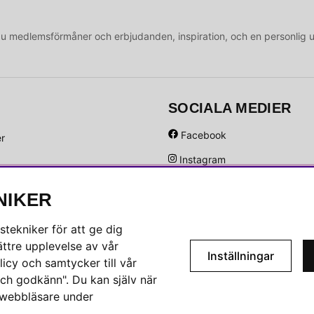
medlemsförmåner och erbjudanden, inspiration, och en personlig 
SOCIALA MEDIER
Facebook
er
Instagram
Hem
Linkedin
NIKER
Pinterest
tekniker för att ge dig
ttre upplevelse av vår
Inställningar
icy och samtycker till vår
ch godkänn". Du kan själv när
n webbläsare under
.