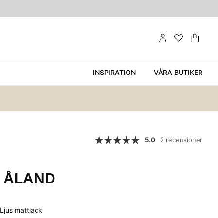
Var
Ant
.
INSPIRATION
VÅRA BUTIKER
5.0
2 recensioner
A ÅLAND
 Ljus mattlack