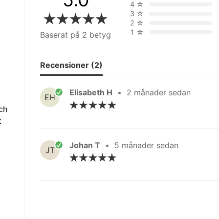
4
☆
3
☆
2
☆
1
☆
Baserat på 2 betyg
Recensioner (2)
Elisabeth H
•
2 månader sedan
EH
och
t
Johan T
•
5 månader sedan
JT