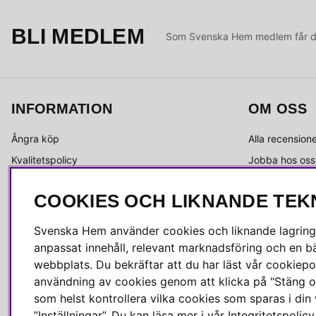
BLI MEDLEM
Som Svenska Hem medlem får du 
INFORMATION
OM OSS
Ångra köp
Alla recension
Kvalitetspolicy
Jobba hos oss
Integritetspolicy
Om Svenska 
COOKIES OCH LIKNANDE TEK
Köpvillkor
Kundservice
Leverans
Medlemsklubb
Svenska Hem använder cookies och liknande lagrings
Reklamation & retur
Press & media
anpassat innehåll, relevant marknadsföring och en bä
Skötselråd
webbplats. Du bekräftar att du har läst vår cookiepol
användning av cookies genom att klicka på "Stäng o
som helst kontrollera vilka cookies som sparas i di
”Inställningar”. Du kan läsa mer i vår
Integritetspolicy