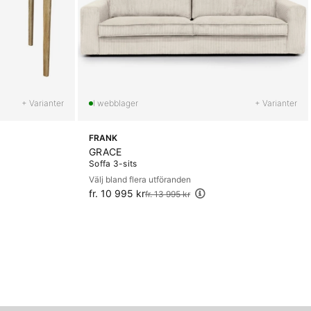
+ Varianter
+ Varianter
FRANK
GRACE
Soffa 3-sits
Välj bland flera utföranden
fr. 10 995 kr
Ordinarie pris:
fr. 13 995 kr