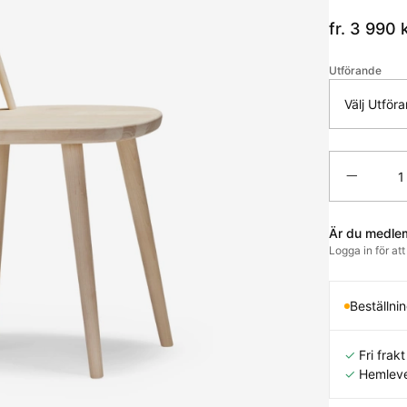
fr. 3 990
k
Utförande
Välj Utför
Antal
Är du medle
Logga in för at
Beställni
✓
Fri frakt 
✓
Hemleve