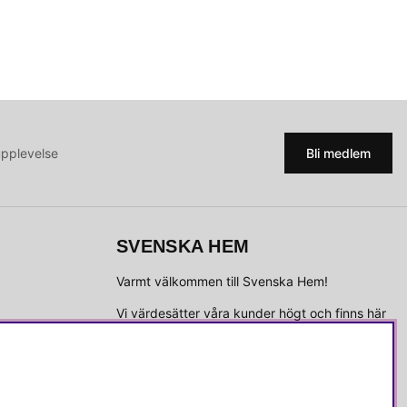
upplevelse
Bli medlem
SVENSKA HEM
Varmt välkommen till Svenska Hem!
Vi värdesätter våra kunder högt och finns här
för att hjälpa dig om du har några frågor eller
vill ha inspiration.
Telefon:
010-35 00 610