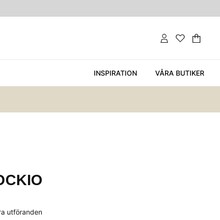
Var
Ant
.
INSPIRATION
VÅRA BUTIKER
OCKIO
era utföranden