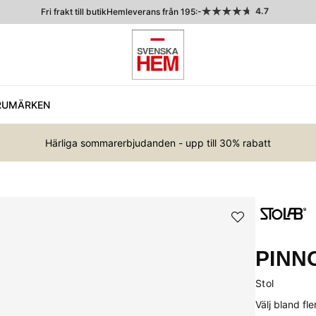
4.7
Fri frakt till butik
Hemleverans från 195:-
RUMÄRKEN
Härliga sommarerbjudanden - upp till 30% rabatt
PINN
Stol
Välj bland fl