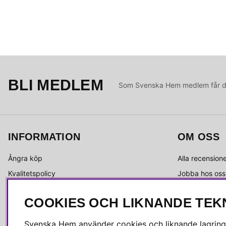
BLI MEDLEM
Som Svenska Hem medlem får du 
INFORMATION
OM OSS
Ångra köp
Alla recension
Kvalitetspolicy
Jobba hos oss
Integritetspolicy
Om Svenska 
COOKIES OCH LIKNANDE TEK
Köpvillkor
Kundservice
Leverans
Medlemsklubb
Svenska Hem använder cookies och liknande lagrings