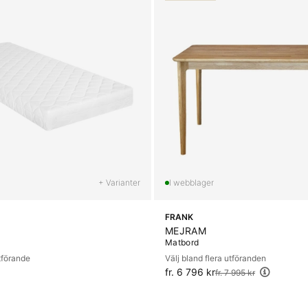
+ Varianter
FRANK
MEJRAM
Matbord
utförande
Välj bland flera utföranden
fr. 6 796 kr
Ordinarie pris:
fr. 7 995 kr