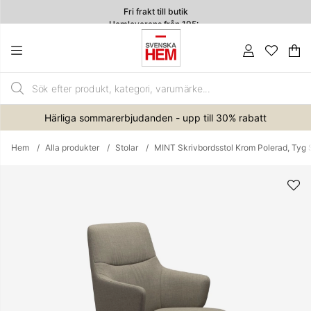
Fri frakt till butik
Hemleverans från 195:-
4.7
Va
An
.
Härliga sommarerbjudanden - upp till 30% rabatt
Hem
Alla produkter
Stolar
MINT Skrivbordsstol Krom Polerad, Tyg 
Produktbilder