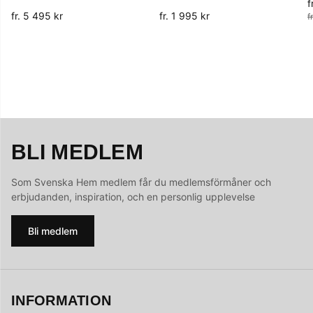
f
O
fr. 5 495 kr
fr. 1 995 kr
f
BLI MEDLEM
Som Svenska Hem medlem får du medlemsförmåner och
erbjudanden, inspiration, och en personlig upplevelse
Bli medlem
INFORMATION