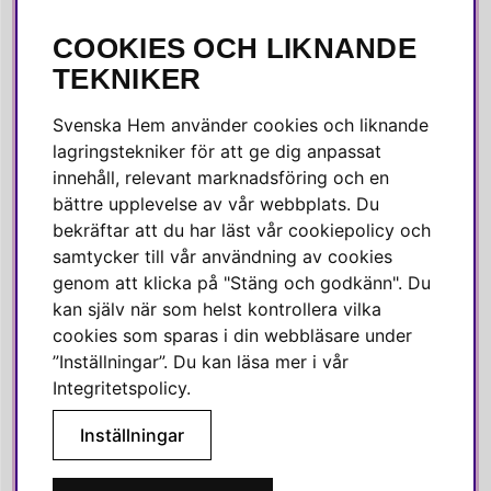
COOKIES OCH LIKNANDE
SOCIALA MEDIER
TEKNIKER
Facebook
Svenska Hem använder cookies och liknande
Instagram
lagringstekniker för att ge dig anpassat
innehåll, relevant marknadsföring och en
Linkedin
bättre upplevelse av vår webbplats. Du
Pinterest
bekräftar att du har läst vår cookiepolicy och
samtycker till vår användning av cookies
genom att klicka på "Stäng och godkänn". Du
SVENSKA HEM
kan själv när som helst kontrollera vilka
cookies som sparas i din webbläsare under
Varmt välkommen till Svenska Hem!
”Inställningar”. Du kan läsa mer i vår
Vi värdesätter våra kunder högt och finns här för att hjälpa dig
Integritetspolicy
.
om du har några frågor eller vill ha inspiration.
Inställningar
Telefon:
010-35 00 610
E-post:
e-handel@svenskahem.se