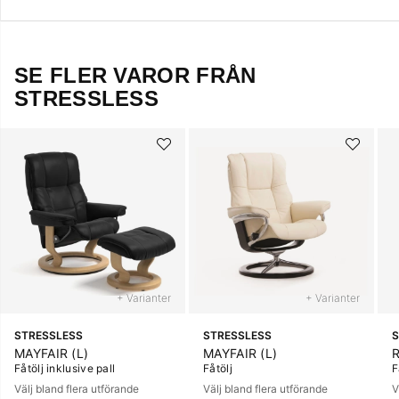
SE FLER VAROR FRÅN
STRESSLESS
+ Varianter
+ Varianter
STRESSLESS
STRESSLESS
S
MAYFAIR (L)
MAYFAIR (L)
Fåtölj inklusive pall
Fåtölj
F
Välj bland flera utförande
Välj bland flera utförande
V