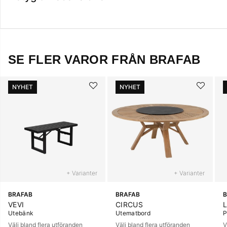
SE FLER VAROR FRÅN BRAFAB
NYHET
NYHET
+ Varianter
+ Varianter
BRAFAB
BRAFAB
B
VEVI
CIRCUS
Utebänk
Utematbord
P
Välj bland flera utföranden
Välj bland flera utföranden
V