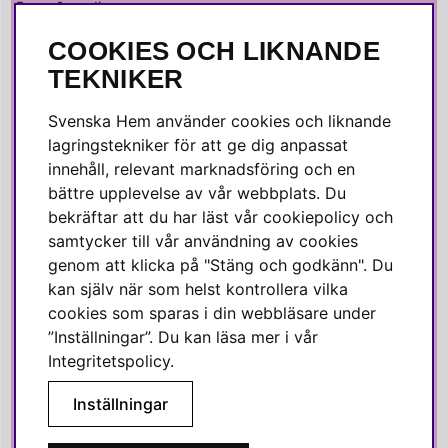
Press & media
COOKIES OCH LIKNANDE
SOCIALA MEDIER
TEKNIKER
Facebook
Svenska Hem använder cookies och liknande
Instagram
lagringstekniker för att ge dig anpassat
innehåll, relevant marknadsföring och en
Linkedin
bättre upplevelse av vår webbplats. Du
Pinterest
bekräftar att du har läst vår cookiepolicy och
samtycker till vår användning av cookies
genom att klicka på "Stäng och godkänn". Du
SVENSKA HEM
kan själv när som helst kontrollera vilka
cookies som sparas i din webbläsare under
Varmt välkommen till Svenska Hem!
”Inställningar”. Du kan läsa mer i vår
Vi värdesätter våra kunder högt och finns här för att hjälpa dig
Integritetspolicy
.
om du har några frågor eller vill ha inspiration.
Inställningar
Telefon:
010-35 00 610
E-post:
e-handel@svenskahem.se