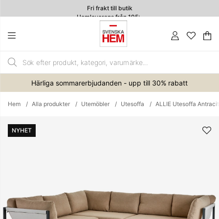
Fri frakt till butik
Hemleverans från 195:-
4.7
Va
An
.
Härliga sommarerbjudanden - upp till 30% rabatt
Hem
Alla produkter
Utemöbler
Utesoffa
ALLIE Utesoffa Antraci
Produktbilder
NYHET