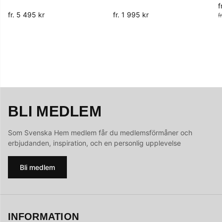
f
O
fr. 5 495 kr
fr. 1 995 kr
f
BLI MEDLEM
Som Svenska Hem medlem får du medlemsförmåner och
erbjudanden, inspiration, och en personlig upplevelse
Bli medlem
INFORMATION