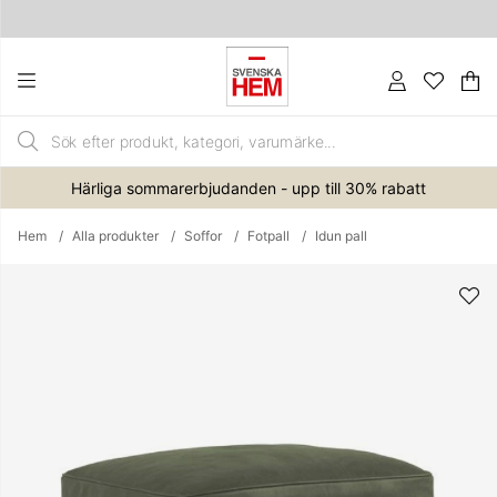
Va
An
.
Härliga sommarerbjudanden - upp till 30% rabatt
Hem
Alla produkter
Soffor
Fotpall
Idun pall
Produktbilder