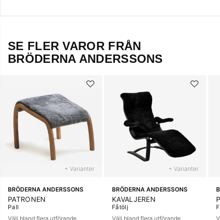
SE FLER VAROR FRÅN
BRÖDERNA ANDERSSONS
+ Varianter
+ Varianter
BRÖDERNA ANDERSSONS
BRÖDERNA ANDERSSONS
PATRONEN
KAVALJEREN
Pall
Fåtölj
F
Välj bland flera utförande
Välj bland flera utförande
V