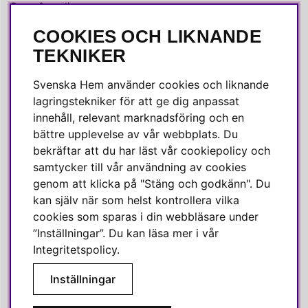
Press & media
COOKIES OCH LIKNANDE
SOCIALA MEDIER
TEKNIKER
Facebook
Svenska Hem använder cookies och liknande
Instagram
lagringstekniker för att ge dig anpassat
innehåll, relevant marknadsföring och en
Linkedin
bättre upplevelse av vår webbplats. Du
Pinterest
bekräftar att du har läst vår cookiepolicy och
samtycker till vår användning av cookies
genom att klicka på "Stäng och godkänn". Du
SVENSKA HEM
kan själv när som helst kontrollera vilka
cookies som sparas i din webbläsare under
Varmt välkommen till Svenska Hem!
”Inställningar”. Du kan läsa mer i vår
Vi värdesätter våra kunder högt och finns här för att hjälpa dig
Integritetspolicy
.
om du har några frågor eller vill ha inspiration.
Inställningar
Telefon:
010-35 00 610
E-post:
e-handel@svenskahem.se