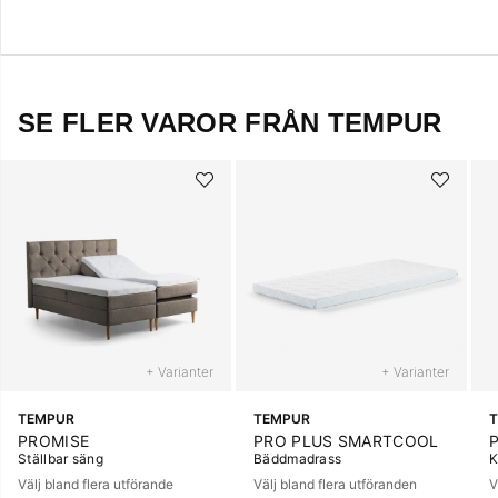
SE FLER VAROR FRÅN TEMPUR
+ Varianter
+ Varianter
TEMPUR
TEMPUR
PROMISE
PRO PLUS SMARTCOOL
Ställbar säng
Bäddmadrass
K
Välj bland flera utförande
Välj bland flera utföranden
V