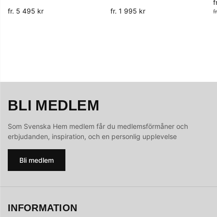
f
O
fr. 5 495 kr
fr. 1 995 kr
f
BLI MEDLEM
Som Svenska Hem medlem får du medlemsförmåner och
erbjudanden, inspiration, och en personlig upplevelse
Bli medlem
INFORMATION