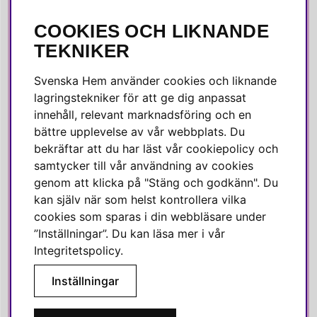
COOKIES OCH LIKNANDE
SOCIALA MEDIER
TEKNIKER
Facebook
Svenska Hem använder cookies och liknande
Instagram
lagringstekniker för att ge dig anpassat
innehåll, relevant marknadsföring och en
Linkedin
bättre upplevelse av vår webbplats. Du
Pinterest
bekräftar att du har läst vår cookiepolicy och
samtycker till vår användning av cookies
genom att klicka på "Stäng och godkänn". Du
SVENSKA HEM
kan själv när som helst kontrollera vilka
cookies som sparas i din webbläsare under
Varmt välkommen till Svenska Hem!
”Inställningar”. Du kan läsa mer i vår
Vi värdesätter våra kunder högt och finns här för att hjälpa dig
Integritetspolicy
.
om du har några frågor eller vill ha inspiration.
Inställningar
Telefon:
010-35 00 610
E-post:
e-handel@svenskahem.se