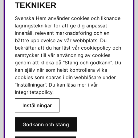
SOCIALA MEDIER
TEKNIKER
Facebook
Svenska Hem använder cookies och liknande
Instagram
lagringstekniker för att ge dig anpassat
innehåll, relevant marknadsföring och en
Linkedin
bättre upplevelse av vår webbplats. Du
Pinterest
bekräftar att du har läst vår cookiepolicy och
samtycker till vår användning av cookies
genom att klicka på "Stäng och godkänn". Du
SVENSKA HEM
kan själv när som helst kontrollera vilka
cookies som sparas i din webbläsare under
Varmt välkommen till Svenska Hem!
”Inställningar”. Du kan läsa mer i vår
Vi värdesätter våra kunder högt och finns här för att hjälpa dig
Integritetspolicy
.
om du har några frågor eller vill ha inspiration.
Inställningar
Telefon:
010-35 00 610
E-post:
e-handel@svenskahem.se
Godkänn och stäng
Våra butiker