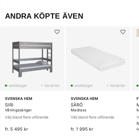
ANDRA KÖPTE ÄVEN
+ Varianter
+ Varianter
SVENSKA HEM
SVENSKA HEM
SIRI
SÄRÖ
Våningssängar
Madrass
M
Välj bland flera utförande
Välj bland flera utförande
V
f
O
fr. 5 495 kr
fr. 1 995 kr
f