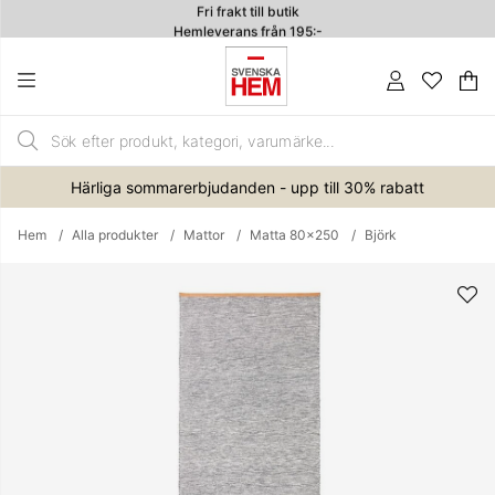
Fri frakt till butik
Hemleverans från 195:-
4.7
Va
An
.
Härliga sommarerbjudanden - upp till 30% rabatt
Hem
Alla produkter
Mattor
Matta 80x250
Björk
Produktbilder