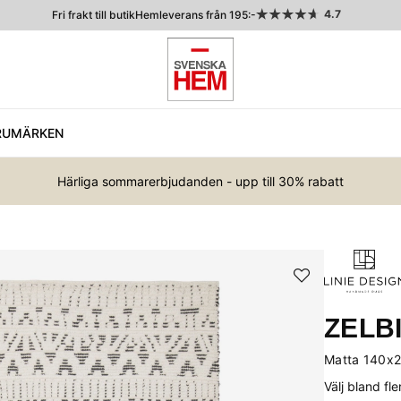
4.7
Fri frakt till butik
Hemleverans från 195:-
RUMÄRKEN
Härliga sommarerbjudanden - upp till 30% rabatt
ZELB
Matta 140x
Välj bland fl