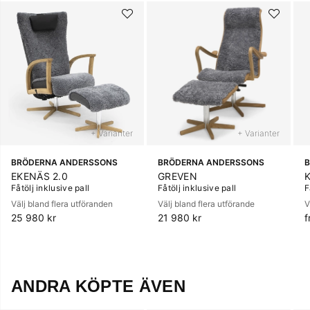
+ Varianter
+ Varianter
BRÖDERNA ANDERSSONS
BRÖDERNA ANDERSSONS
EKENÄS 2.0
GREVEN
Fåtölj inklusive pall
Fåtölj inklusive pall
F
Välj bland flera utföranden
Välj bland flera utförande
V
25 980 kr
21 980 kr
f
ANDRA KÖPTE ÄVEN