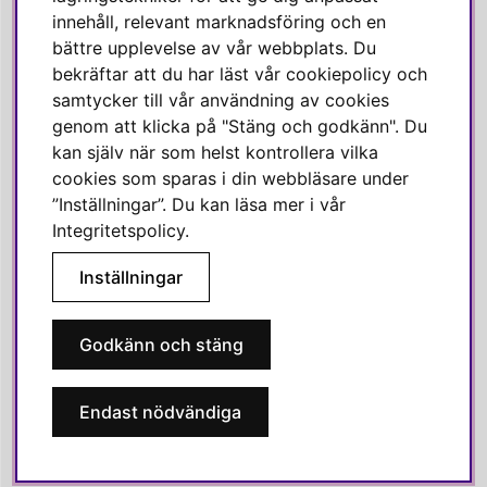
innehåll, relevant marknadsföring och en
Linkedin
bättre upplevelse av vår webbplats. Du
Pinterest
bekräftar att du har läst vår cookiepolicy och
samtycker till vår användning av cookies
genom att klicka på "Stäng och godkänn". Du
SVENSKA HEM
kan själv när som helst kontrollera vilka
cookies som sparas i din webbläsare under
Varmt välkommen till Svenska Hem!
”Inställningar”. Du kan läsa mer i vår
Vi värdesätter våra kunder högt och finns här för att hjälpa dig
Integritetspolicy
.
om du har några frågor eller vill ha inspiration.
Inställningar
Telefon:
010-35 00 610
E-post:
e-handel@svenskahem.se
Godkänn och stäng
Våra butiker
Endast nödvändiga