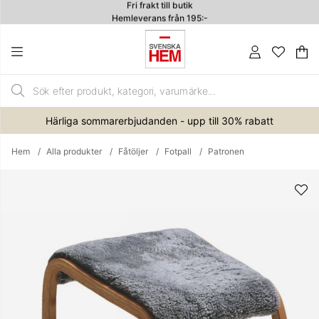
Hemleverans från 195:-
4.7
Va
An
.
Härliga sommarerbjudanden - upp till 30% rabatt
Hem
Alla produkter
Fåtöljer
Fotpall
Patronen
Produktbilder